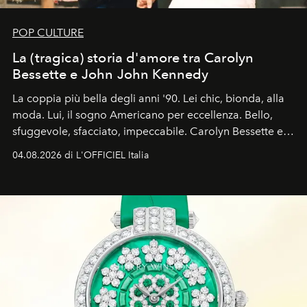
POP CULTURE
La (tragica) storia d'amore tra Carolyn
Bessette e John John Kennedy
La coppia più bella degli anni '90. Lei chic, bionda, alla
moda. Lui, il sogno Americano per eccellenza. Bello,
sfuggevole, sfacciato, impeccabile. Carolyn Bessette e
John John Kennedy sono i protagonisti della storia
04.08.2026 di L'OFFICIEL Italia
d'amore tragica che più ha segnato gli anni '90.