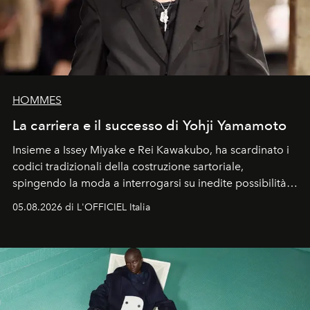
HOMMES
La carriera e il successo di Yohji Yamamoto
Insieme a Issey Miyake e Rei Kawakubo, ha scardinato i
codici tradizionali della costruzione sartoriale,
spingendo la moda a interrogarsi su inedite possibilità
formali e a ridefinire il concetto stesso di silhouette.
05.08.2026 di L'OFFICIEL Italia
Quella di Yohji Yamamoto è storia di un visionario che
ha riscritto i canoni estetici del XX secolo, lasciando
un’impronta indelebile nella storia della moda.