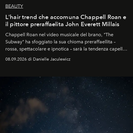
BEAUTY
L'hair trend che accomuna Chappell Roan e
il pittore preraffaelita John Everett Millais
Chappell Roan nel video musicale del brano, "The
Subway" ha sfoggiato la sua chioma preraffaellita –
rossa, spettacolare e ipnotica – sarà la tendenza capelli
dell'autunno?
08.09.2026 di Danielle Jaculewicz