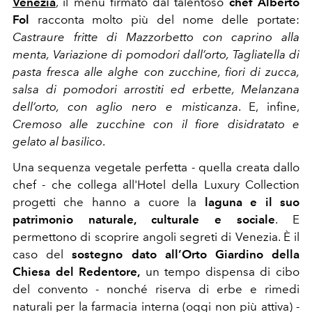
Venezia
, il menu firmato dal talentoso
chef Alberto
Fol
racconta molto più del nome delle portate:
Castraure fritte di Mazzorbetto con caprino alla
menta,
Variazione di pomodori dall’orto, Tagliatella di
pasta fresca alle alghe con zucchine, fiori di zucca,
salsa di pomodori arrostiti ed erbette, Melanzana
dell’orto, con aglio nero e misticanza
. E, infine,
Cremoso alle zucchine con il fiore disidratato e
gelato al basilico
.
Una sequenza vegetale perfetta - quella creata dallo
chef - che collega all'Hotel della Luxury Collection
progetti che hanno a cuore la
laguna e il suo
patrimonio naturale, culturale e sociale
. E
permettono di scoprire angoli segreti di Venezia. È il
caso del
sostegno dato all’Orto Giardino della
Chiesa del Redentore,
un tempo dispensa di cibo
del convento - nonché riserva di erbe e rimedi
naturali per la farmacia interna (oggi non più attiva) -