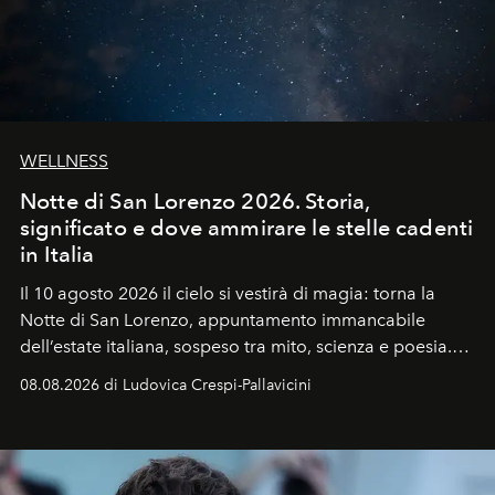
WELLNESS
Notte di San Lorenzo 2026. Storia,
significato e dove ammirare le stelle cadenti
in Italia
Il 10 agosto 2026 il cielo si vestirà di magia: torna la
Notte di San Lorenzo
, appuntamento immancabile
dell’estate italiana, sospeso tra mito, scienza e poesia.
Sarà il momento in cui gli occhi si alzano verso la volta
08.08.2026 di Ludovica Crespi-Pallavicini
celeste per seguire il passaggio delle
Perseidi
, quelle
che chiamiamo comunemente
stelle cadenti
, e affidare
all’universo i desideri più segreti