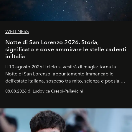
WELLNESS
Notte di San Lorenzo 2026. Storia,
significato e dove ammirare le stelle cadenti
in Italia
Il 10 agosto 2026 il cielo si vestirà di magia: torna la
Notte di San Lorenzo
, appuntamento immancabile
dell’estate italiana, sospeso tra mito, scienza e poesia.
Sarà il momento in cui gli occhi si alzano verso la volta
08.08.2026 di Ludovica Crespi-Pallavicini
celeste per seguire il passaggio delle
Perseidi
, quelle
che chiamiamo comunemente
stelle cadenti
, e affidare
all’universo i desideri più segreti