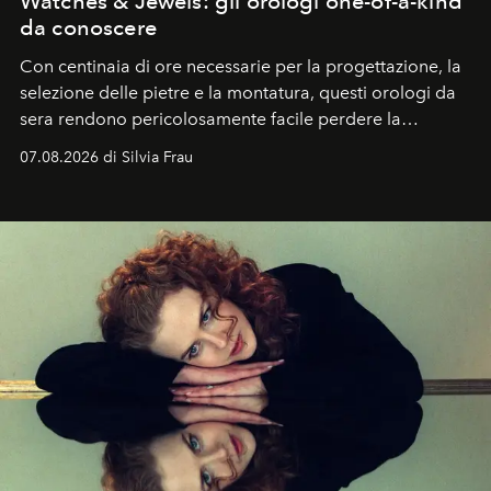
Watches & Jewels: gli orologi one-of-a-kind
da conoscere
Con centinaia di ore necessarie per la progettazione, la
selezione delle pietre e la montatura, questi orologi da
sera rendono pericolosamente facile perdere la
cognizione del tempo. Ma con quadranti così
07.08.2026 di Silvia Frau
abbaglianti, chi è che guarda davvero l'ora?