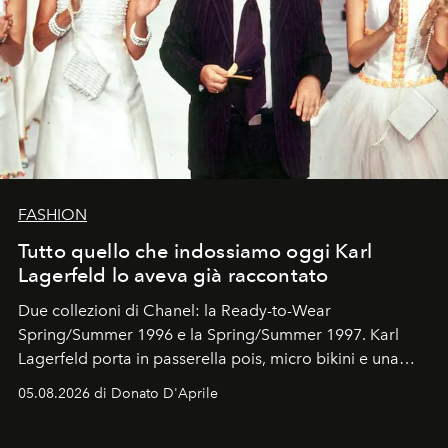
FASHION
Tutto quello che indossiamo oggi Karl
Lagerfeld lo aveva già raccontato
Due collezioni di Chanel: la Ready-to-Wear
Spring/Summer 1996 e la Spring/Summer 1997. Karl
Lagerfeld porta in passerella pois, micro bikini e una
logomania pensata per la spiaggia
, con Cindy, Linda,
05.08.2026 di Donato D'Aprile
Kate, Claudia e Carla una dietro l'altra. Trent'anni dopo,
in un'industria che vive di archivi, quel guardaroba resta