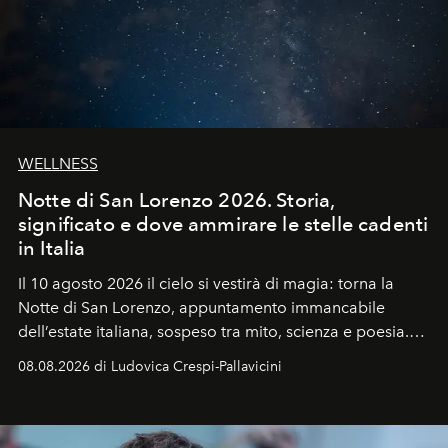
WELLNESS
Notte di San Lorenzo 2026. Storia,
significato e dove ammirare le stelle cadenti
in Italia
Il 10 agosto 2026 il cielo si vestirà di magia: torna la
Notte di San Lorenzo
, appuntamento immancabile
dell’estate italiana, sospeso tra mito, scienza e poesia.
Sarà il momento in cui gli occhi si alzano verso la volta
08.08.2026 di Ludovica Crespi-Pallavicini
celeste per seguire il passaggio delle
Perseidi
, quelle
che chiamiamo comunemente
stelle cadenti
, e affidare
all’universo i desideri più segreti