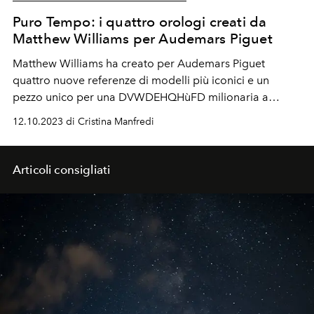
Puro Tempo: i quattro orologi creati da
Matthew Williams per Audemars Piguet
Matthew Williams ha creato per Audemars Piguet
quattro nuove referenze di modelli più iconici e un
pezzo unico per una DVWDEHQHùFD milionaria a
Tokyo. Parola chiave? Essenzialità e JLRFKL di luce
12.10.2023 di Cristina Manfredi
Articoli consigliati