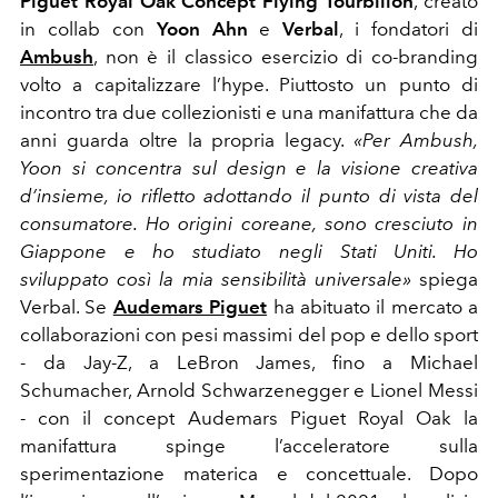
Piguet Royal Oak Concept Flying Tourbillon
, creato
in collab con
Yoon Ahn
e
Verbal
, i fondatori di
Ambush
, non è il classico esercizio di co-branding
volto a capitalizzare l’hype. Piuttosto un punto di
incontro tra due collezionisti e una manifattura che da
anni guarda oltre la propria legacy.
«Per Ambush,
Yoon si concentra sul design e la visione creativa
d’insieme, io rifletto adottando il punto di vista del
consumatore. Ho origini coreane, sono cresciuto in
Giappone e ho studiato negli Stati Uniti. Ho
sviluppato così la mia sensibilità universale»
spiega
Verbal. Se
Audemars Piguet
ha abituato il mercato a
collaborazioni con pesi massimi del pop e dello sport
- da Jay-Z, a LeBron James, fino a Michael
Schumacher, Arnold Schwarzenegger e Lionel Messi
- con il concept Audemars Piguet Royal Oak la
manifattura spinge l’acceleratore sulla
sperimentazione materica e concettuale. Dopo