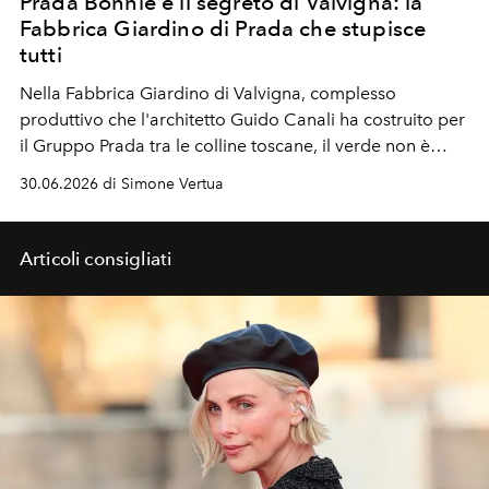
Prada Bonnie e il segreto di Valvigna: la
Fabbrica Giardino di Prada che stupisce
tutti
Nella Fabbrica Giardino di Valvigna, complesso
produttivo che l'architetto Guido Canali ha costruito per
il Gruppo Prada tra le colline toscane, il verde non è
ornamento ma infrastruttura etica: del benessere dei
30.06.2026 di Simone Vertua
lavoratori, del paesaggio bonificato, e per osmosi, della
qualità artigianale della borsa Bonnie, che in quegli
spazi nasce e prende forma.
Articoli consigliati