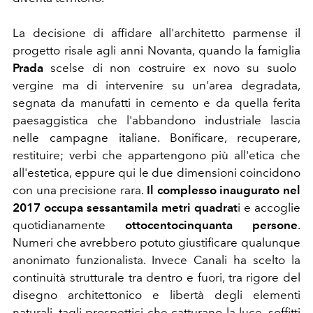
La decisione di affidare all'architetto parmense il
progetto risale agli anni Novanta, quando la famiglia
Prada
scelse di non costruire ex novo su suolo
vergine ma di intervenire su un'area degradata,
segnata da manufatti in cemento e da quella ferita
paesaggistica che l'abbandono industriale lascia
nelle campagne italiane. Bonificare, recuperare,
restituire; verbi che appartengono più all'etica che
all'estetica, eppure qui le due dimensioni coincidono
con una precisione rara.
Il
complesso
inaugurato nel
2017 occupa sessantamila metri quadrat
i e accoglie
quotidianamente
ottocentocinquanta persone
.
Numeri che avrebbero potuto giustificare qualunque
anonimato funzionalista. Invece Canali ha scelto la
continuità strutturale tra dentro e fuori, tra rigore del
disegno architettonico e libertà degli elementi
naturali, tagli prospettici che catturano la luce, soffitti