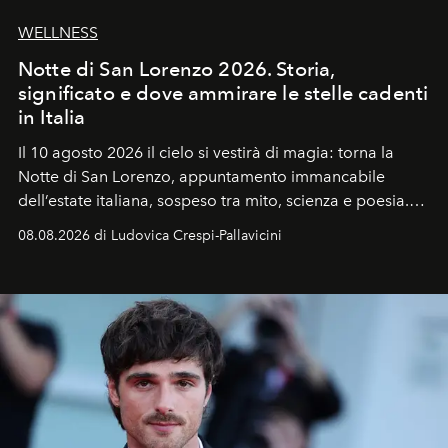
WELLNESS
Notte di San Lorenzo 2026. Storia,
significato e dove ammirare le stelle cadenti
in Italia
Il 10 agosto 2026 il cielo si vestirà di magia: torna la
Notte di San Lorenzo
, appuntamento immancabile
dell’estate italiana, sospeso tra mito, scienza e poesia.
Sarà il momento in cui gli occhi si alzano verso la volta
08.08.2026 di Ludovica Crespi-Pallavicini
celeste per seguire il passaggio delle
Perseidi
, quelle
che chiamiamo comunemente
stelle cadenti
, e affidare
all’universo i desideri più segreti