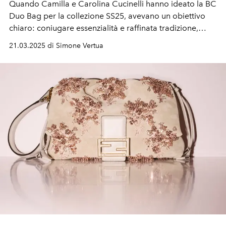
Quando Camilla e Carolina Cucinelli hanno ideato la BC
Duo Bag per la collezione SS25, avevano un obiettivo
chiaro: coniugare essenzialità e raffinata tradizione,
riflettendo la filosofia della famiglia. Presentata durante
21.03.2025 di Simone Vertua
un evento nella nuova sede
The Sanctuary
a Milano,
Brunello Cucinelli ha celebrato il lancio insieme alla
stampa, ai content creator e agli amici della famiglia.