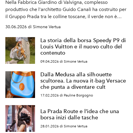
Nella Fabbrica Giardino di Valvigna, complesso
produttivo che l'architetto Guido Canali ha costruito per
il Gruppo Prada tra le colline toscane, il verde non è
ornamento ma infrastruttura etica: del benessere dei
30.06.2026 di Simone Vertua
lavoratori, del paesaggio bonificato, e per osmosi, della
qualità artigianale della borsa Bonnie, che in quegli
La storia della borsa Speedy P9 di
spazi nasce e prende forma.
Louis Vuitton e il nuovo culto del
contenuto
09.04.2026 di Simone Vertua
Dalla Medusa alla silhouette
scultorea. La nuova it-bag Versace
che punta a diventare cult
17.02.2026 di Pauline Borgogno
La Prada Route e l’idea che una
borsa inizi dalle tasche
28.01.2026 di Simone Vertua