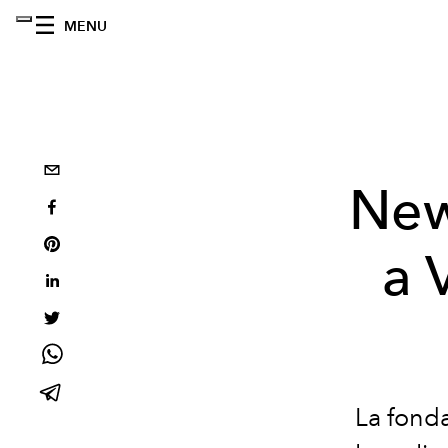
MENU
New 
a 
La fonda