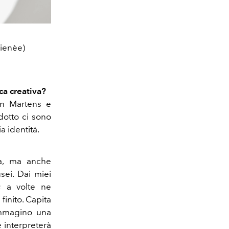
Dienèe)
ca creativa?
nn Martens e
dotto ci sono
 identità.
sta, ma anche
usei. Dai miei
; a volte ne
inito. Capita
immagino una
e interpreterà