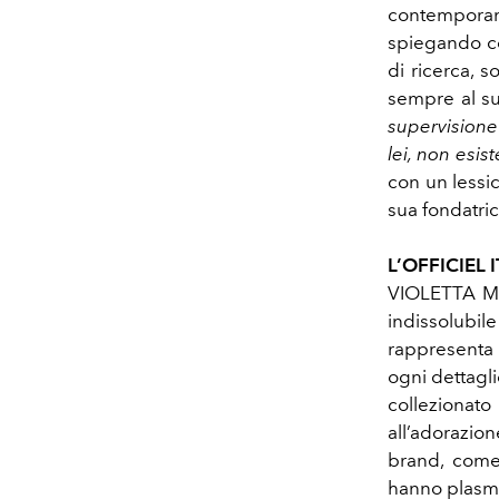
contempora
spiegando com
di ricerca, s
sempre al s
supervisione
lei, non esis
con un lessic
sua fondatric
L’OFFICIEL I
VIOLETTA MA
indissolubil
rappresenta 
ogni dettagli
collezionato
all’adorazio
brand, come 
hanno plasmat