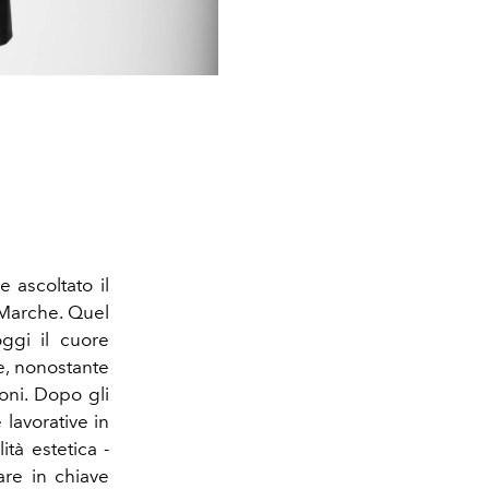
e ascoltato il
 Marche. Quel
ggi il cuore
he, nonostante
oni. Dopo gli
lavorative in
ità estetica -
tare in chiave