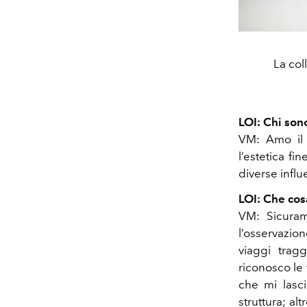
La col
LOI: Chi son
VM: Amo il 
l’estetica f
diverse infl
LOI: Che cosa
VM: Sicurame
l’osservazion
viaggi trag
riconosco le
che mi lasc
struttura; al