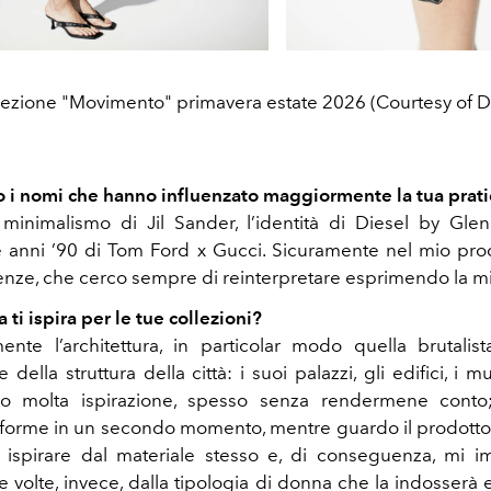
lezione "Movimento" primavera estate 2026 (Courtesy of 
o i nomi che hanno influenzato maggiormente la tua prati
minimalismo di Jil Sander, l’identità di Diesel by Gle
ine anni ’90 di Tom Ford x Gucci. Sicuramente nel mio pro
uenze, che cerco sempre di reinterpretare esprimendo la mia
 ti ispira per le tue collezioni?
nte l’architettura, in particolar modo quella brutali
e della struttura della città: i suoi palazzi, gli edifici, i m
go molta ispirazione, spesso senza rendermene conto
 forme in un secondo momento, mentre guardo il prodotto f
i ispirare dal materiale stesso e, di conseguenza, mi 
tre volte, invece, dalla tipologia di donna che la indosserà 