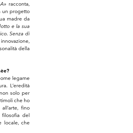
NA»
racconta,
in un progetto
i sua madre da
otto e la sua
ico. Senza di
e innovazione,
sonalità della
nèe?
 come legame
ra. L’eredità
 non solo per
stimoli che ho
ll’arte, fino
filosofia del
e locale, che