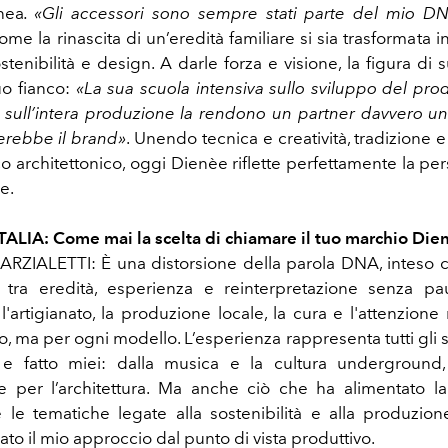
nea
. «Gli accessori sono sempre stati parte del mio D
e la rinascita di un’eredità familiare si sia trasformata 
ostenibilità e design. A darle forza e visione, la figura d
uo fianco:
«La sua scuola intensiva sullo sviluppo del prod
 sull’intera produzione la rendono un partner davvero un
terebbe il brand»
. Unendo tecnica e creatività, tradizione 
o architettonico, oggi Dienèe riflette perfettamente la per
e.
TALIA: Come mai la scelta di chiamare il tuo marchio Die
RZIALETTI: È una distorsione della parola DNA, inteso
e tra eredità, esperienza e reinterpretazione senza pau
l'artigianato, la produzione locale, la cura e l'attenzione
o, ma per ogni modello. L’esperienza rappresenta tutti gli 
 e fatto miei: dalla musica e la cultura underground, a
ne per l’architettura. Ma anche ciò che ha alimentato la 
le tematiche legate alla sostenibilità e alla produzion
o il mio approccio dal punto di vista produttivo.