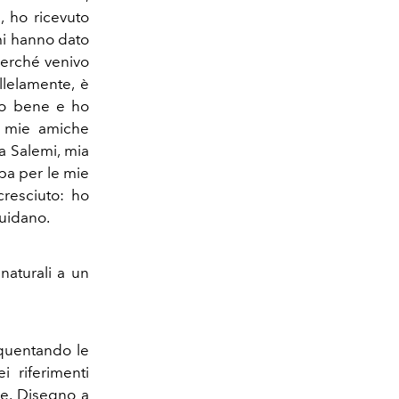
, ho ricevuto
mi hanno dato
 perché venivo
llelamente, è
to bene e ho
le mie amiche
a Salemi, mia
ba per le mie
cresciuto: ho
guidano.
naturali a un
equentando le
i riferimenti
re. Disegno a