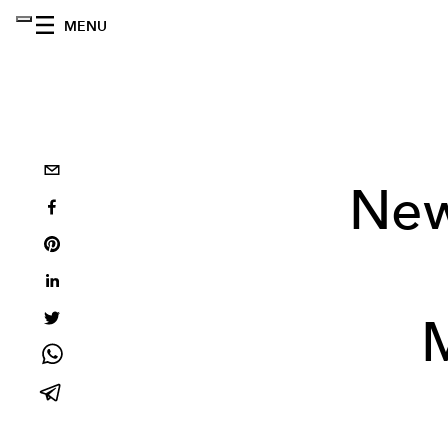
MENU
New 
M