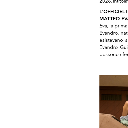
2026, intitol
L'OFFICIEL I
MATTEO EV
Eva
, la prim
Evandro, nat
esistevano 
Evandro Guil
possono rifer