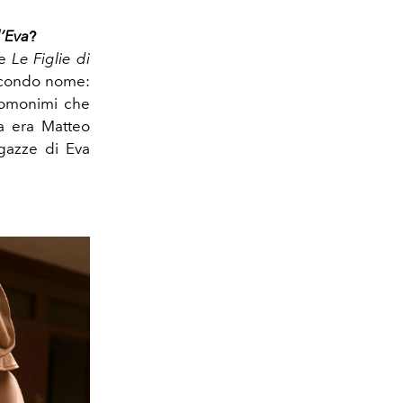
d’Eva
?
be
Le Figlie di
secondo nome:
i omonimi che
a era Matteo
agazze di Eva