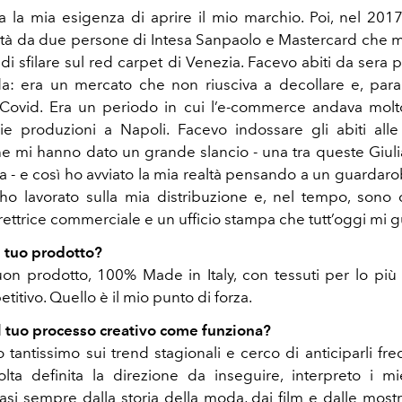
a la mia esigenza di aprire il mio marchio. Poi, nel 2017
tà da due persone di Intesa Sanpaolo e Mastercard che 
à di sfilare sul red carpet di Venezia. Facevo abiti da sera
da: era un mercato che non riusciva a decollare e, para
l Covid. Era un periodo in cui l’e-commerce andava mol
ie produzioni a Napoli. Facevo indossare gli abiti al
he mi hanno dato un grande slancio - una tra queste Giuli
na - e così ho avviato la mia realtà pensando a un guardaro
ho lavorato sulla mia distribuzione e, nel tempo, sono 
rettrice commerciale e un ufficio stampa che tutt’oggi mi 
l tuo prodotto?
n prodotto, 100% Made in Italy, con tessuti per lo più 
itivo. Quello è il mio punto di forza.
il tuo processo creativo come funziona?
 tantissimo sui trend stagionali e cerco di anticiparli fr
olta definita la direzione da inseguire, interpreto i mie
si sempre dalla storia della moda, dai film e dalle most