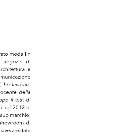
ato moda fin
 negozio di
rchitettura e
Comunicazione
, ho lavorato
ocente della
opo il test di
i nel 2012 e,
 suo marchio:
o showroom di
mavera-estate