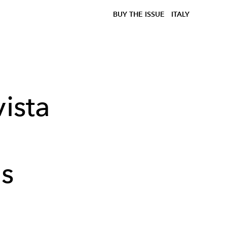
BUY THE ISSUE
ITALY
vista
o
es