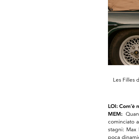
Les Filles 
LOI: Com’è n
MEM:
Quando
cominciato a
stagni: Max
poca dinamici