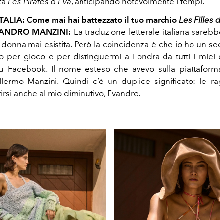
ata
Les Pirates d’Eva
, anticipando notevolmente i tempi.
TALIA: Come mai hai battezzato il tuo marchio
Les Filles 
ANDRO MANZINI:
La traduzione letterale italiana sareb
a donna mai esistita. Però la coincidenza è che io ho un 
o per gioco e per distinguermi a Londra da tutti i mie
su Facebook. Il nome esteso che avevo sulla piattaform
lermo Manzini. Quindi c’è un duplice significato: le r
irsi anche al mio diminutivo, Evandro.