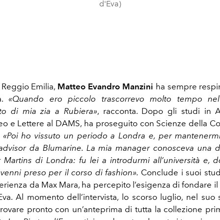
d'Eva)
i Reggio Emilia,
Matteo Evandro Manzini
ha sempre respir
ta.
«Quando ero piccolo trascorrevo molto tempo nel
to di mia zia a Rubiera»
, racconta. Dopo gli studi in A
ceo e Lettere al DAMS, ha proseguito con Scienze della 
.
«Poi ho vissuto un periodo a Londra e, per mantenermi
advisor da Blumarine. La mia manager conosceva una d
 Martins di Londra: fu lei a introdurmi all’università e, d
venni preso per il corso di fashion».
Conclude i suoi stud
rienza da Max Mara, ha percepito l’esigenza di fondare il
’Eva. Al momento dell’intervista, lo scorso luglio, nel su
 trovare pronto con un’anteprima di tutta la collezione pri