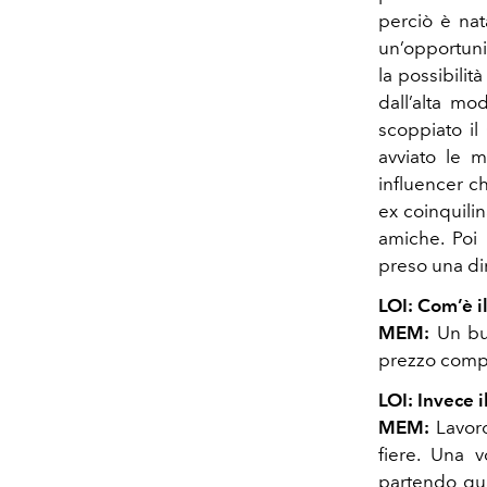
perciò è nat
un’opportuni
la possibilit
dall’alta mo
scoppiato i
avviato le m
influencer c
ex coinquili
amiche. Poi 
preso una di
LOI: Com’è i
MEM:
Un buo
prezzo compet
LOI: Invece 
MEM:
Lavoro
fiere. Una v
partendo qua