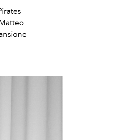
Pirates
o Matteo
pansione