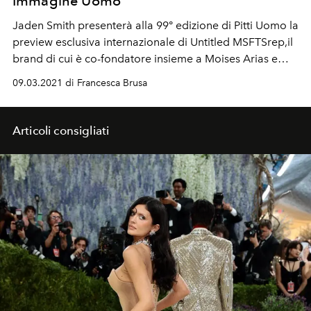
Immagine Uomo
Jaden Smith presenterà alla 99° edizione di Pitti Uomo la
preview esclusiva internazionale di Untitled MSFTSrep,il
brand di cui è co-fondatore insieme a Moises Arias e
TE’O.
09.03.2021 di Francesca Brusa
Articoli consigliati