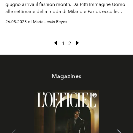
giugno arriva il fashion month. Da Pitti Immagine Uomo
alle settimane della moda di Milano e Parigi, ecco le
date imprescindibili per essere sempre aggiornati sulle
26.05.2023 di María Jesús Reyes
sfilate che detteranno le tendenze della primavera
estate 2024 in fatto di moda maschile.
1
2
Magazines