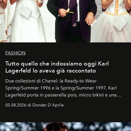
FASHION
Tutto quello che indossiamo oggi Karl
Lagerfeld lo aveva già raccontato
Due collezioni di Chanel: la Ready-to-Wear
Spring/Summer 1996 e la Spring/Summer 1997. Karl
Lagerfeld porta in passerella pois, micro bikini e una
logomania pensata per la spiaggia
, con Cindy, Linda,
05.08.2026 di Donato D'Aprile
Kate, Claudia e Carla una dietro l'altra. Trent'anni dopo,
in un'industria che vive di archivi, quel guardaroba resta
uno dei documenti più contemporanei che abbiamo.