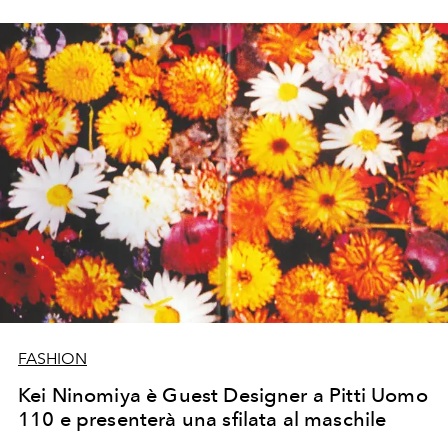
promette di riscrivere i codici del menswear tra perle e
tulle.
FASHION
Kei Ninomiya è Guest Designer a Pitti Uomo
110 e presenterà una sfilata al maschile