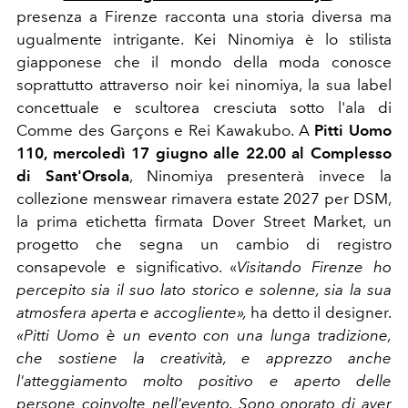
presenza a Firenze racconta una storia diversa ma
ugualmente intrigante. Kei Ninomiya è lo stilista
giapponese che il mondo della moda conosce
soprattutto attraverso noir kei ninomiya, la sua label
concettuale e scultorea cresciuta sotto l'ala di
Comme des Garçons e Rei Kawakubo. A
Pitti Uomo
110, mercoledì 17 giugno alle 22.00 al Complesso
di Sant'Orsola
, Ninomiya presenterà invece la
collezione menswear rimavera estate 2027 per DSM,
la prima etichetta firmata Dover Street Market, un
progetto che segna un cambio di registro
consapevole e significativo. «
Visitando Firenze ho
percepito sia il suo lato storico e solenne, sia la sua
atmosfera aperta e accogliente»,
ha detto il designer.
«Pitti Uomo è un evento con una lunga tradizione,
che sostiene la creatività, e apprezzo anche
l'atteggiamento molto positivo e aperto delle
persone coinvolte nell'evento. Sono onorato di aver