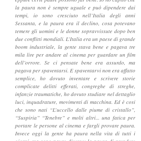
la paura non è sempre uguale e può dipendere dai
tempi, io sono cresciuto nell’Italia degli anni
Sessanta, e la paura era il declino, cosa potevano
temere gli uomini e le donne sopravvissute dopo ben
due conflitti mondiali. L’Italia era un paese di grande
boom industriale, la gente stava bene e pagava tre
mila lire per andare al cinema per guardare un film
dell’orrore. Se ci pensate bene era assurdo, ma
pagava per spaventarsi. E spaventarvi non era affatto
semplice, ho dovuto inventare e scrivere storie
complicate delitti efferati, congreghe di streghe,
infanzie traumatiche, ho dovuto studiare nel dettaglio
luci, inquadrature, movimenti di macchina. Ed è cosi
che sono nati “L’uccello dalle piume di cristallo”,
“Suspiria” “Tenebre” e molti altri... una fatica per
portare le persone al cinema e fargli provare paura.
Invece oggi la gente ha paura nella vita di tutti i