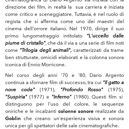
direzione dei film, in realtà la sua carriera è iniziata
come critico e sceneggiatore. Tuttavia, è nel ruolo di
regista che si afferma come uno dei maestri del
cinema dell'orrore italiano. Nel 1970, dirige il suo
primo lungometraggio intitolato
“L'uccello dalle
piume di cristallo"
, che dà il via a una serie di film noti
come
"Trilogia degli animali",
caratterizzati da trame
ben strutturate, omicidi elaborati e la colonna sonora
iconica di Ennio Morricone.
Nel corso degli anni '70 e '80, Dario Argento
continua a sfornare film di successo, tra cui
"Il gatto a
nove code"
(1971),
"Profondo Rosso"
(1975),
"Suspiria"
(1977) e
"Inferno"
(1980). Questi film si
distinguono per l'uso del colore, le sequenze
oniriche e le incalzanti
colonne
sonore
realizzate da
Goblin
che creano un'esperienza visiva e sonora
unica per gli spettatori delle sale cinematografiche.