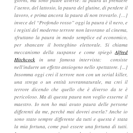
giorni, ma sono paure diverse: la paura di prendere
l’aereo, del lattosio, la paura del glutine, di perdere il
lavoro, e prima ancora la paura di non trovarlo. […]
invece del “Profondo rosso” oggi la paura è il nero, e
i registi del moderno terrore non lavorano al cinema,
sfruttano la paura in modo semplice ed economico,
per sbancare il botteghino elettorale. Si chiama
meccanismo della suspanse e come spiegò
Alfred
Hitchcock
in una famosa intervista: consiste
nell'indurre un effetto ansiogeno nello spettatore. [...]
Insomma oggi crei il terrore non con un serial killer,
una strega o un entità sovrannaturale, ma crei il
terrore dicendo che quello che è diverso da te è
pericoloso. Ma di questa paura non voglio esserne il
maestro. Io non ho mai avuto paura delle persone
differenti da me, perchè mai dovrei averla? Anche io
sono stato sempre differente da tutti e questa è stata
la mia fortuna, come può essere una fortuna di tutti.