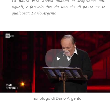
La paura vera arriva quando ci scopriamo tutti
uguali, e fatevelo dire da uno che di paura ne sa
qualcosa".
Dario Argento
Play
Video
Il monologo di Dario Argento