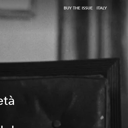
BUY THE ISSUE
ITALY
età
e