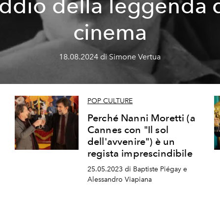
addio della leggenda 
cinema
18.08.2024 di Simone Vertua
POP CULTURE
Perché Nanni Moretti (a
Cannes con "Il sol
dell'avvenire") è un
regista imprescindibile
25.05.2023 di Baptiste Piégay e
Alessandro Viapiana