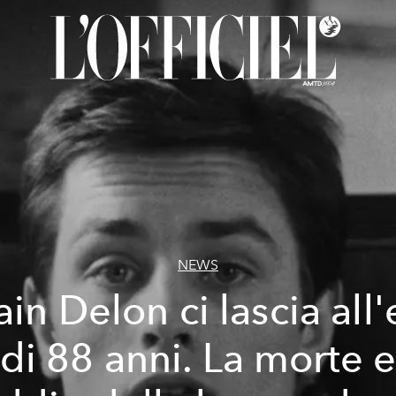
NEWS
ain Delon ci lascia all'
di 88 anni. La morte 