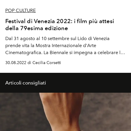
POP CULTURE
Festival di Venezia 2022: i film più attesi
della 79esima edizione
Dal 31 agosto al 10 settembre sul Lido di Venezia
prende vita la Mostra Internazionale d'Arte
Cinematografica. La Biennale si impegna a celebrare la
settima arte e quest'anno desidera
"tornare alla
30.08.2022 di Cecilia Corsetti
normalità"
con le sale a capienza massima e il celebre
red carpet del lido aperto al pubblico.
Articoli consigliati