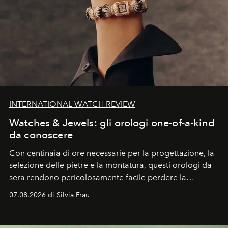
INTERNATIONAL WATCH REVIEW
Watches & Jewels: gli orologi one-of-a-kind
da conoscere
Con centinaia di ore necessarie per la progettazione, la
selezione delle pietre e la montatura, questi orologi da
sera rendono pericolosamente facile perdere la
cognizione del tempo. Ma con quadranti così
07.08.2026 di Silvia Frau
abbaglianti, chi è che guarda davvero l'ora?