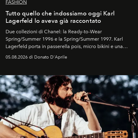
FASHION
Tutto quello che indossiamo oggi Karl
Lagerfeld lo aveva già raccontato
Due collezioni di Chanel: la Ready-to-Wear
Spring/Summer 1996 e la Spring/Summer 1997. Karl
Lagerfeld porta in passerella pois, micro bikini e una
logomania pensata per la spiaggia
, con Cindy, Linda,
05.08.2026 di Donato D'Aprile
Kate, Claudia e Carla una dietro l'altra. Trent'anni dopo,
in un'industria che vive di archivi, quel guardaroba resta
uno dei documenti più contemporanei che abbiamo.