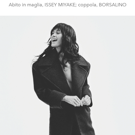
Abito in maglia, ISSEY MIYAKE; coppola, BORSALINO