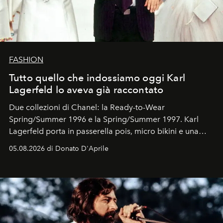
FASHION
Tutto quello che indossiamo oggi Karl
Lagerfeld lo aveva già raccontato
Due collezioni di Chanel: la Ready-to-Wear
Spring/Summer 1996 e la Spring/Summer 1997. Karl
Lagerfeld porta in passerella pois, micro bikini e una
logomania pensata per la spiaggia
, con Cindy, Linda,
05.08.2026 di Donato D'Aprile
Kate, Claudia e Carla una dietro l'altra. Trent'anni dopo,
in un'industria che vive di archivi, quel guardaroba resta
uno dei documenti più contemporanei che abbiamo.