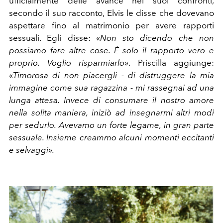
ufficialmente delle
avance
nei suoi confronti,
secondo il suo racconto, Elvis le disse che dovevano
aspettare fino al matrimonio per avere rapporti
sessuali. Egli disse: «
Non sto dicendo che non
possiamo fare altre cose. È solo il rapporto vero e
proprio. Voglio risparmiarlo»
. Priscilla aggiunge:
«
Timorosa di non piacergli - di distruggere la mia
immagine come sua ragazzina - mi rassegnai ad una
lunga attesa. Invece di consumare il nostro amore
nella solita maniera, iniziò ad insegnarmi altri modi
per sedurlo. Avevamo un forte legame, in gran parte
sessuale. Insieme creammo alcuni momenti eccitanti
e selvaggi».