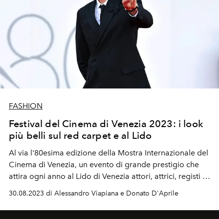
FASHION
Festival del Cinema di Venezia 2023: i look
più belli sul red carpet e al Lido
Al via l'80esima edizione della Mostra Internazionale del
Cinema di Venezia, un evento di grande prestigio che
attira ogni anno al Lido di Venezia attori, attrici, registi e
celebrità internazionali da tutto il mondo. Durante
30.08.2023 di Alessandro Viapiana e Donato D'Aprile
l'evento, il red carpet si trasformerà in una passerella di
eleganza e stile, con le star che sfoggeranno abiti e