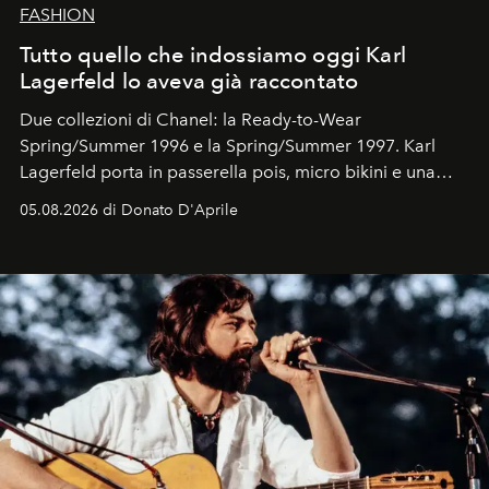
FASHION
Tutto quello che indossiamo oggi Karl
Lagerfeld lo aveva già raccontato
Due collezioni di Chanel: la Ready-to-Wear
Spring/Summer 1996 e la Spring/Summer 1997. Karl
Lagerfeld porta in passerella pois, micro bikini e una
logomania pensata per la spiaggia
, con Cindy, Linda,
05.08.2026 di Donato D'Aprile
Kate, Claudia e Carla una dietro l'altra. Trent'anni dopo,
in un'industria che vive di archivi, quel guardaroba resta
uno dei documenti più contemporanei che abbiamo.