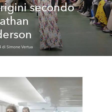
origini secondo
athan
derson
4 di Simone Vertua