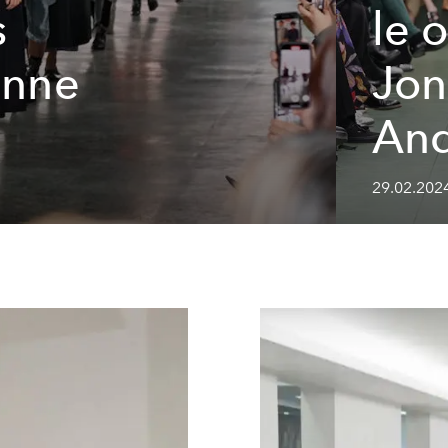
s
le 
enne
Jon
An
29.02.202