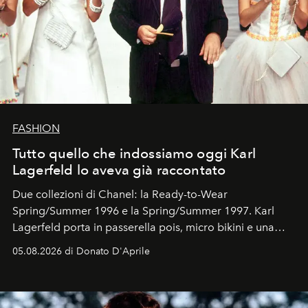
FASHION
Tutto quello che indossiamo oggi Karl
Lagerfeld lo aveva già raccontato
Due collezioni di Chanel: la Ready-to-Wear
Spring/Summer 1996 e la Spring/Summer 1997. Karl
Lagerfeld porta in passerella pois, micro bikini e una
logomania pensata per la spiaggia
, con Cindy, Linda,
05.08.2026 di Donato D'Aprile
Kate, Claudia e Carla una dietro l'altra. Trent'anni dopo,
in un'industria che vive di archivi, quel guardaroba resta
uno dei documenti più contemporanei che abbiamo.