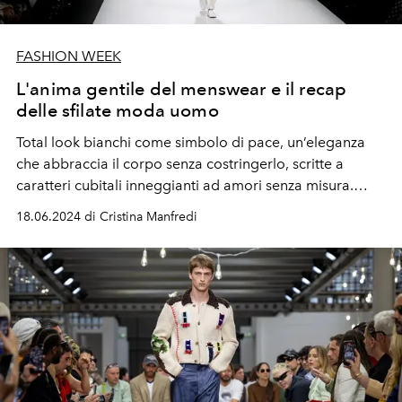
FASHION WEEK
L'anima gentile del menswear e il recap
delle sfilate moda uomo
Total look bianchi come simbolo di pace, un’eleganza
che abbraccia il corpo senza costringerlo, scritte a
caratteri cubitali inneggianti ad amori senza misura.
Questo il menswear per la primavera estate 2025 tra
18.06.2024 di Cristina Manfredi
Firenze e Milano, ma la moda percorre davvero la
strada della gentilezza? O l’annuncio a sorpresa del
primi look uomo e donna di Valentino by Michele ci dice
il contrario?