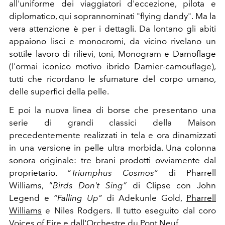
all'uniforme dei viaggiatori d'eccezione, pilota e
diplomatico, qui soprannominati
"flying dandy".
Ma la
vera attenzione è per i dettagli. Da lontano gli abiti
appaiono lisci e monocromi, da vicino rivelano un
sottile lavoro di rilievi, toni, Monogram e Damoflage
(l'ormai iconico motivo ibrido Damier-camouflage),
tutti che ricordano le sfumature del corpo umano,
delle superfici della pelle.
E poi la nuova linea di borse che presentano una
serie di grandi classici della Maison
precedentemente realizzati in tela e ora dinamizzati
in una versione in pelle ultra morbida.
Una colonna
sonora originale: tre brani prodotti ovviamente dal
proprietario.
“Triumphus Cosmos”
di Pharrell
Williams, “
Birds Don't Sing”
di Clipse con John
Legend e
“Falling Up”
di Adekunle Gold,
Pharrell
Williams
e Niles Rodgers. Il tutto eseguito dal coro
Voices of Fire e dall'Orchestre du Pont Neuf.