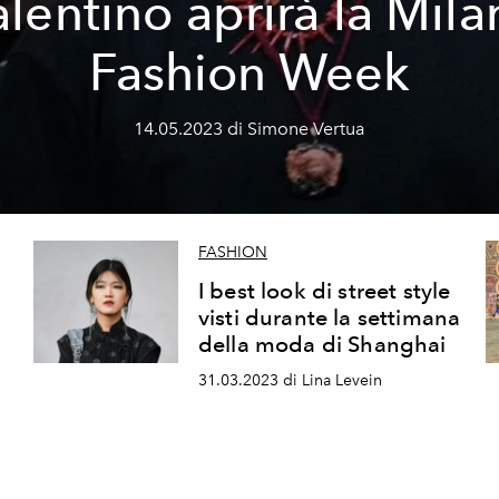
lentino aprirà la Mil
Fashion Week
14.05.2023 di Simone Vertua
FASHION
I best look di street style
n
visti durante la settimana
della moda di Shanghai
31.03.2023 di Lina Levein