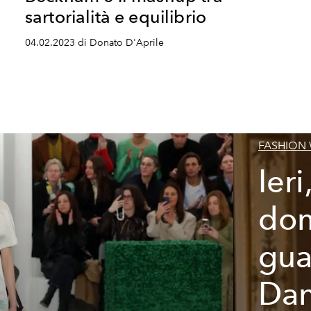
sartorialità e equilibrio
04.02.2023 di Donato D'Aprile
FASHION
Ieri
dom
gua
Dan