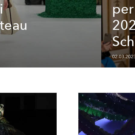
i
per
âteau
202
Sch
02.03.202