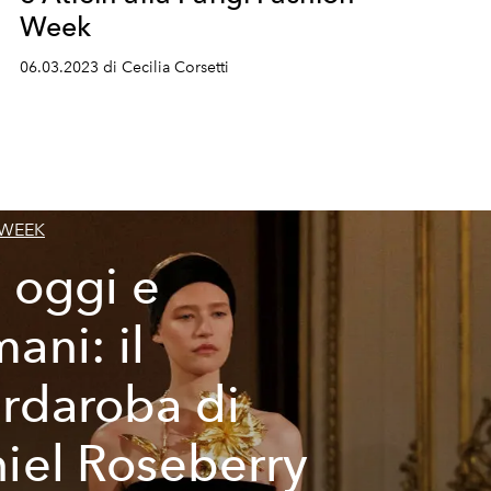
Week
06.03.2023 di Cecilia Corsetti
 WEEK
, oggi e
ani: il
rdaroba di
iel Roseberry