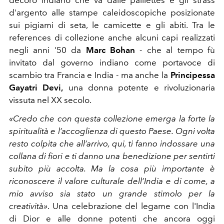
decoro indiano che va dalle paillettes e gli strass
d'argento alle stampe caleidoscopiche posizionate
sui pigiami di seta, le camicette e gli abiti. Tra le
references di collezione anche alcuni capi realizzati
negli anni '50 da
Marc Bohan
- che al tempo fù
invitato dal governo indiano come portavoce di
scambio tra Francia e India - ma anche la
Principessa
Gayatri Devi,
una donna potente e rivoluzionaria
vissuta nel XX secolo.
«Credo che con questa collezione emerga la forte la
spiritualità e l’accoglienza di questo Paese. Ogni volta
resto colpita che all’arrivo, qui, ti fanno indossare una
collana di fiori e ti danno una benedizione per sentirti
subito più accolta. Ma la cosa più importante è
riconoscere il valore culturale dell’India e di come, a
mio avviso sia stato un grande stimolo per la
creatività»
. Una celebrazione del legame con l'India
di Dior e alle donne potenti che ancora oggi