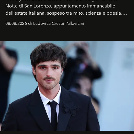
Notte di San Lorenzo
, appuntamento immancabile
dell’estate italiana, sospeso tra mito, scienza e poesia.
Sarà il momento in cui gli occhi si alzano verso la volta
08.08.2026 di Ludovica Crespi-Pallavicini
celeste per seguire il passaggio delle
Perseidi
, quelle
che chiamiamo comunemente
stelle cadenti
, e affidare
all’universo i desideri più segreti