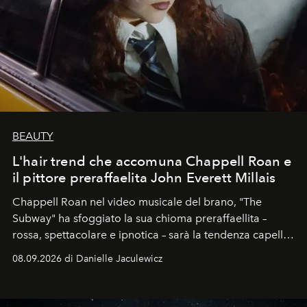
BEAUTY
L'hair trend che accomuna Chappell Roan e
il pittore preraffaelita John Everett Millais
Chappell Roan nel video musicale del brano, "The
Subway" ha sfoggiato la sua chioma preraffaellita –
rossa, spettacolare e ipnotica – sarà la tendenza capelli
dell'autunno?
08.09.2026 di Danielle Jaculewicz