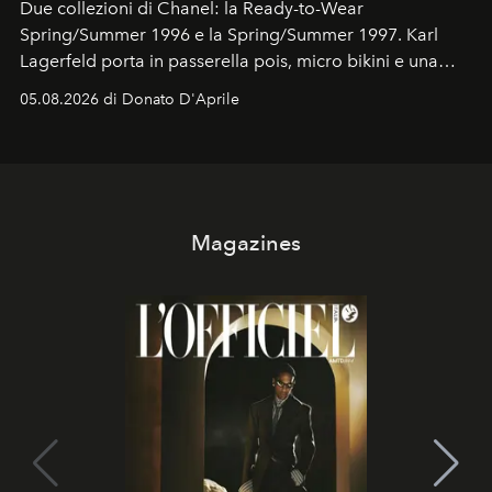
Due collezioni di Chanel: la Ready-to-Wear
Spring/Summer 1996 e la Spring/Summer 1997. Karl
Lagerfeld porta in passerella pois, micro bikini e una
logomania pensata per la spiaggia
, con Cindy, Linda,
05.08.2026 di Donato D'Aprile
Kate, Claudia e Carla una dietro l'altra. Trent'anni dopo,
in un'industria che vive di archivi, quel guardaroba resta
uno dei documenti più contemporanei che abbiamo.
Magazines