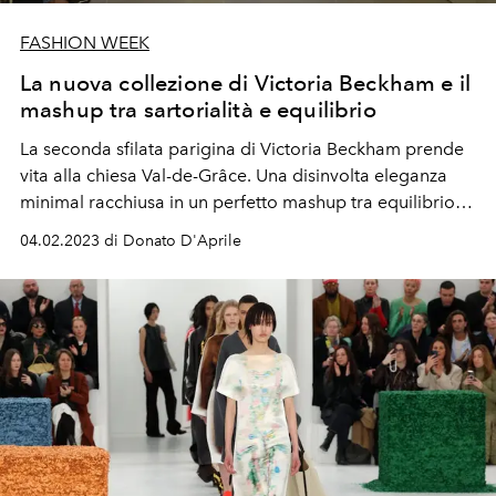
FASHION WEEK
La nuova collezione di Victoria Beckham e il
mashup tra sartorialità e equilibrio
La seconda sfilata parigina di Victoria Beckham prende
vita alla chiesa Val-de-Grâce.
Una disinvolta eleganza
minimal racchiusa in un perfetto mashup tra equilibrio,
dettagli sartoriali molto vicini alle collezioni d'Alta Moda
04.02.2023 di Donato D'Aprile
e un'identità ben precisa, ormai chiara espressione
dell'immaginario VB.