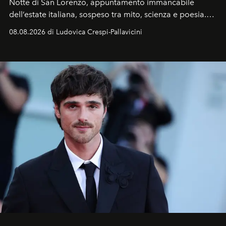
Notte di San Lorenzo
, appuntamento immancabile
dell’estate italiana, sospeso tra mito, scienza e poesia.
Sarà il momento in cui gli occhi si alzano verso la volta
08.08.2026 di Ludovica Crespi-Pallavicini
celeste per seguire il passaggio delle
Perseidi
, quelle
che chiamiamo comunemente
stelle cadenti
, e affidare
all’universo i desideri più segreti