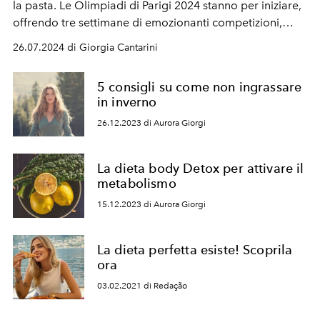
la pasta.
Le Olimpiadi di Parigi 2024 stanno per iniziare,
offrendo tre settimane di emozionanti competizioni,
nuove discipline e momenti indimenticabili. Ma non
26.07.2024 di Giorgia Cantarini
solo: la cucina e la dieta degli atleti giocano un ruolo
cruciale nella loro preparazione.Scopriamo i segreti
5 consigli su come non ingrassare
alimentari degli atleti, dalla pasta alla dieta vegana, e le
in inverno
preferenze degli atleti italiani che parteciperanno alle
26.12.2023 di Aurora Giorgi
Olimpiadi 2024.
La dieta body Detox per attivare il
metabolismo
15.12.2023 di Aurora Giorgi
La dieta perfetta esiste! Scoprila
ora
03.02.2021 di Redação