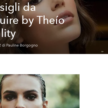
sigli da
uire by Theío
lity
2 di Pauline Borgogno