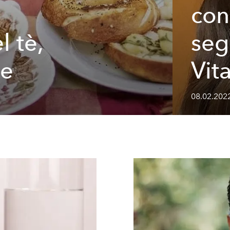
con
l tè,
seg
te
Vita
08.02.202