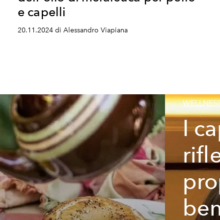
e capelli
20.11.2024 di Alessandro Viapiana
WELLNES
I ca
rifl
pro
ben