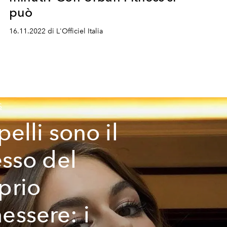
può
16.11.2022 di L'Officiel Italia
S
pelli sono il
esso del
prio
essere: i