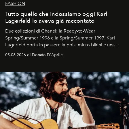
FASHION
Tutto quello che indossiamo oggi Karl
Lagerfeld lo aveva già raccontato
Due collezioni di Chanel: la Ready-to-Wear
Spring/Summer 1996 e la Spring/Summer 1997. Karl
Lagerfeld porta in passerella pois, micro bikini e una
logomania pensata per la spiaggia
, con Cindy, Linda,
05.08.2026 di Donato D'Aprile
Kate, Claudia e Carla una dietro l'altra. Trent'anni dopo,
in un'industria che vive di archivi, quel guardaroba resta
uno dei documenti più contemporanei che abbiamo.