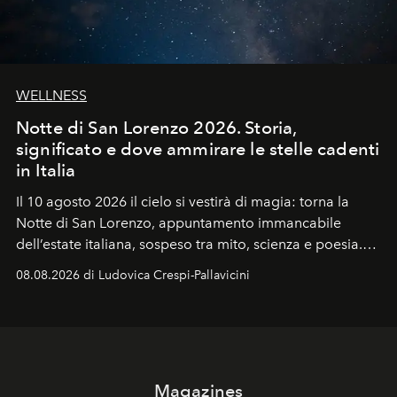
WELLNESS
Notte di San Lorenzo 2026. Storia,
significato e dove ammirare le stelle cadenti
in Italia
Il 10 agosto 2026 il cielo si vestirà di magia: torna la
Notte di San Lorenzo
, appuntamento immancabile
dell’estate italiana, sospeso tra mito, scienza e poesia.
Sarà il momento in cui gli occhi si alzano verso la volta
08.08.2026 di Ludovica Crespi-Pallavicini
celeste per seguire il passaggio delle
Perseidi
, quelle
che chiamiamo comunemente
stelle cadenti
, e affidare
all’universo i desideri più segreti
Magazines