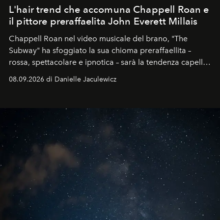
L'hair trend che accomuna Chappell Roan e
il pittore preraffaelita John Everett Millais
Chappell Roan nel video musicale del brano, "The
Subway" ha sfoggiato la sua chioma preraffaellita –
rossa, spettacolare e ipnotica – sarà la tendenza capelli
dell'autunno?
08.09.2026 di Danielle Jaculewicz