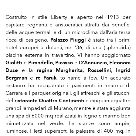
Costruito in stile Liberty e aperto nel 1913 per
ospitare regnanti e aristocratici attratti dai benefici
delle acque termali e di un microclima dall’aria tersa
ricca di ossigeno,
Palazzo Fiuggi
è stato tra i primi
hotel europei a dotarsi, nel ’36, di una (splendida)
piscina esterna in travertino. Vi hanno soggiornato
Giolitti
e
Pirandello, Picasso
e
D’Annunzio, Eleonora
Duse
e la
regina Margherita,
Rossellini, Ingrid
Bergman
e
re Faruk,
to name a few. Un accurato
restauro ha recuperato i pavimenti in marmo di
Carrara e i parquet originali, gli affreschi e gli stucchi
del
ristorante Quattro Continenti
e cinquantaquattro
grandi lampadari di Murano, mentre è stata aggiunta
una spa di 6000 mq realizzata in legno e marmo ben
mimetizzata nel verde.
Le stanze sono ampie,
luminose, i letti supersoft, la palestra di 400 mq, in