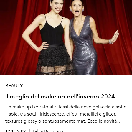
BEAUTY
Il meglio del make-up dell'inverno 2024
Un make up ispirato ai riflessi della neve ghiacciata sotto
il sole, tra sottili iridescenze, effetti metallici e glitter,
textures glossy o sontuosamente mat. Ecco le novità
dell'inverno 2024.
12.11.2024 di Fabia Di Drusco