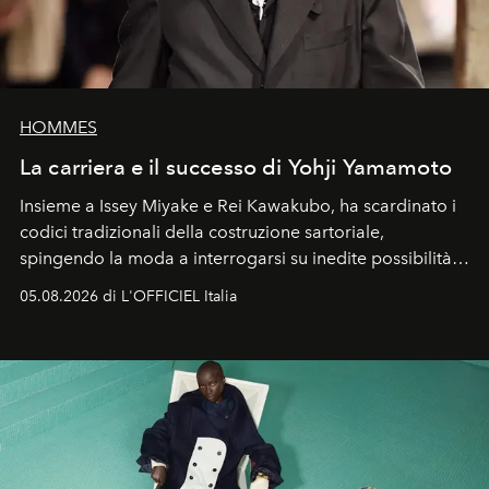
HOMMES
La carriera e il successo di Yohji Yamamoto
Insieme a Issey Miyake e Rei Kawakubo, ha scardinato i
codici tradizionali della costruzione sartoriale,
spingendo la moda a interrogarsi su inedite possibilità
formali e a ridefinire il concetto stesso di silhouette.
05.08.2026 di L'OFFICIEL Italia
Quella di Yohji Yamamoto è storia di un visionario che
ha riscritto i canoni estetici del XX secolo, lasciando
un’impronta indelebile nella storia della moda.