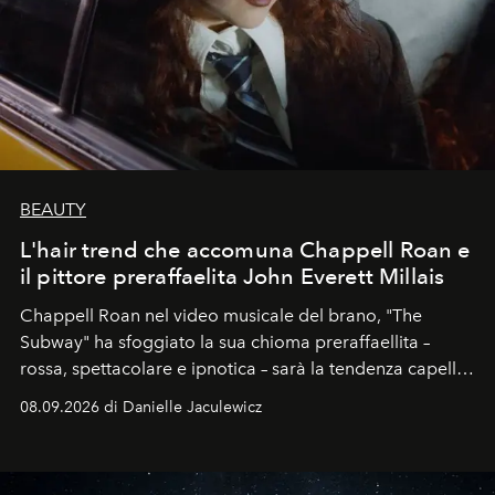
BEAUTY
L'hair trend che accomuna Chappell Roan e
il pittore preraffaelita John Everett Millais
Chappell Roan nel video musicale del brano, "The
Subway" ha sfoggiato la sua chioma preraffaellita –
rossa, spettacolare e ipnotica – sarà la tendenza capelli
dell'autunno?
08.09.2026 di Danielle Jaculewicz