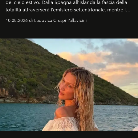
del cielo estivo.
Dalla Spagna all’Islanda la fascia della
totalità attraverserà l’emisfero settentrionale, mentre in
Italia il fenomeno sarà parziale ma particolarmente
10.08.2026 di Ludovica Crespi-Pallavicini
spettacolare al Nord. Orari, città favorite e regole per
osservare l’eclissi.