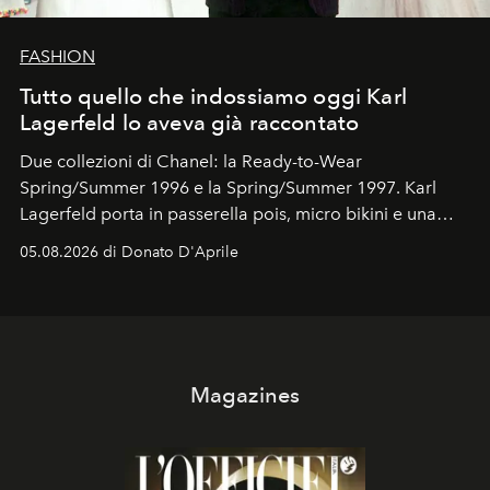
FASHION
Tutto quello che indossiamo oggi Karl
Lagerfeld lo aveva già raccontato
Due collezioni di Chanel: la Ready-to-Wear
Spring/Summer 1996 e la Spring/Summer 1997. Karl
Lagerfeld porta in passerella pois, micro bikini e una
logomania pensata per la spiaggia
, con Cindy, Linda,
05.08.2026 di Donato D'Aprile
Kate, Claudia e Carla una dietro l'altra. Trent'anni dopo,
in un'industria che vive di archivi, quel guardaroba resta
uno dei documenti più contemporanei che abbiamo.
Magazines