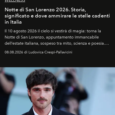
WELLNESS
Notte di San Lorenzo 2026. Storia,
significato e dove ammirare le stelle cadenti
in Italia
Il 10 agosto 2026 il cielo si vestirà di magia: torna la
Notte di San Lorenzo
, appuntamento immancabile
dell’estate italiana, sospeso tra mito, scienza e poesia.
Sarà il momento in cui gli occhi si alzano verso la volta
08.08.2026 di Ludovica Crespi-Pallavicini
celeste per seguire il passaggio delle
Perseidi
, quelle
che chiamiamo comunemente
stelle cadenti
, e affidare
all’universo i desideri più segreti