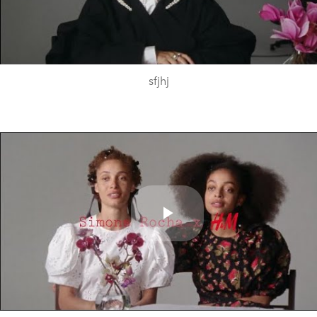
Video
sfjhj
Play
Video