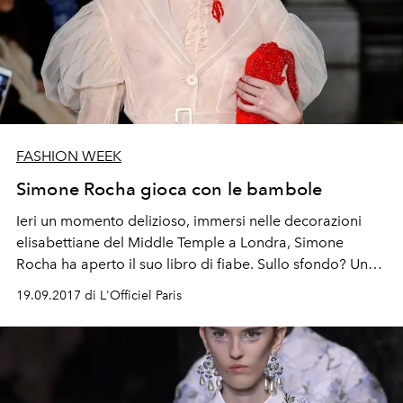
FASHION WEEK
Simone Rocha gioca con le bambole
Ieri un momento delizioso, immersi nelle decorazioni
elisabettiane del Middle Temple a Londra, Simone
Rocha ha aperto il suo libro di fiabe. Sullo sfondo? Un
teatrino di bambole pastorali e vittoriane che tessono le
19.09.2017 di L'Officiel Paris
loro storie con un filo rosso… “Arianna, sorella,
dall’amore...“ (Jean Racine, Fedra)