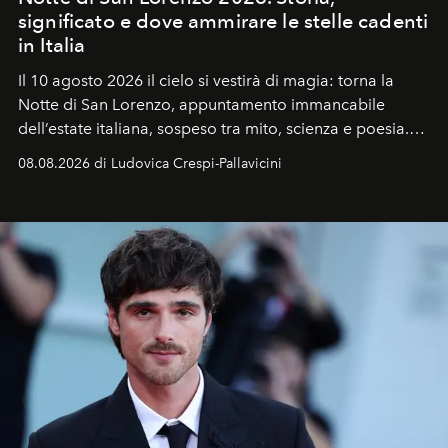
significato e dove ammirare le stelle cadenti
in Italia
Il 10 agosto 2026 il cielo si vestirà di magia: torna la
Notte di San Lorenzo
, appuntamento immancabile
dell’estate italiana, sospeso tra mito, scienza e poesia.
Sarà il momento in cui gli occhi si alzano verso la volta
08.08.2026 di Ludovica Crespi-Pallavicini
celeste per seguire il passaggio delle
Perseidi
, quelle
che chiamiamo comunemente
stelle cadenti
, e affidare
all’universo i desideri più segreti