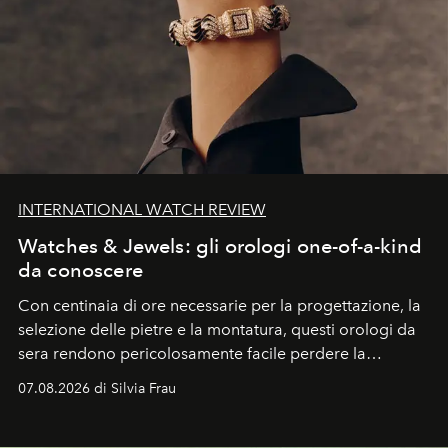
INTERNATIONAL WATCH REVIEW
Watches & Jewels: gli orologi one-of-a-kind
da conoscere
Con centinaia di ore necessarie per la progettazione, la
selezione delle pietre e la montatura, questi orologi da
sera rendono pericolosamente facile perdere la
cognizione del tempo. Ma con quadranti così
07.08.2026 di Silvia Frau
abbaglianti, chi è che guarda davvero l'ora?