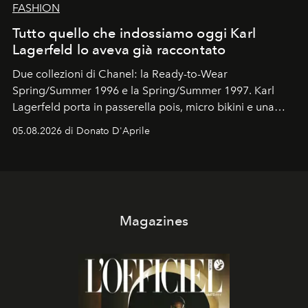
FASHION
Tutto quello che indossiamo oggi Karl
Lagerfeld lo aveva già raccontato
Due collezioni di Chanel: la Ready-to-Wear
Spring/Summer 1996 e la Spring/Summer 1997. Karl
Lagerfeld porta in passerella pois, micro bikini e una
logomania pensata per la spiaggia
, con Cindy, Linda,
05.08.2026 di Donato D'Aprile
Kate, Claudia e Carla una dietro l'altra. Trent'anni dopo,
in un'industria che vive di archivi, quel guardaroba resta
uno dei documenti più contemporanei che abbiamo.
Magazines