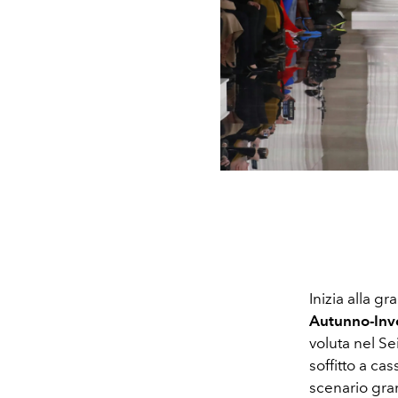
Inizia alla gr
Autunno-Inv
voluta nel Se
soffitto a ca
scenario gran