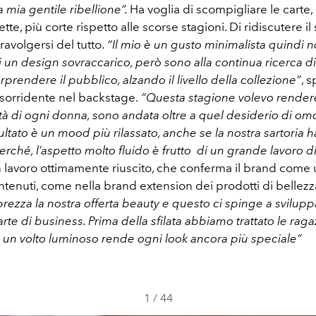
a mia gentile ribellione”.
Ha voglia di scompigliare le carte, 
tte, più corte rispetto alle scorse stagioni. Di ridiscutere il
travolgersi del tutto.
“Il mio è un gusto minimalista quindi 
 un design sovraccarico, però sono alla continua ricerca d
prendere il pubblico, alzando il livello della collezione”
, s
o sorridente nel backstage.
“Questa stagione volevo rende
ità di ogni donna, sono andata oltre a quel desiderio di o
isultato è un mood più rilassato, anche se la nostra sartoria h
erché, l’aspetto molto fluido è frutto di un grande lavoro d
 lavoro ottimamente riuscito, che conferma il brand come 
ntenuti, come nella brand extension dei prodotti di bellezz
rezza la nostra offerta beauty e questo ci spinge a svilupp
rte di business. Prima della sfilata abbiamo trattato le rag
é un volto luminoso rende ogni look ancora più speciale”
1
/
44