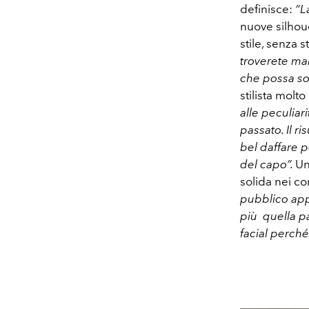
definisce:
“L
nuove silhoue
stile, senza s
troverete mai
che possa sor
stilista molt
alle peculiar
passato. Il r
bel daffare p
del capo”.
Un
solida nei co
pubblico app
più quella pa
facial perch