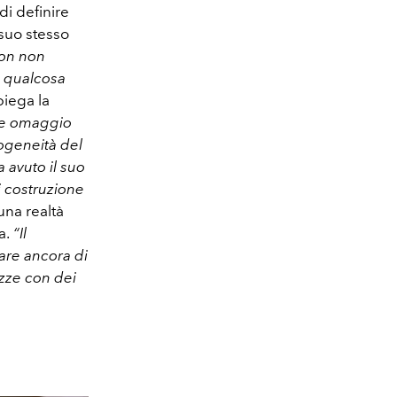
di definire
 suo stesso
non non
i qualcosa
piega la
re omaggio
mogeneità del
a avuto il suo
i costruzione
una realtà
a.
“Il
are ancora di
azze con dei