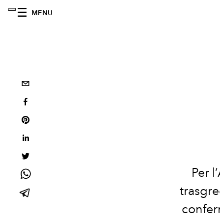
MENU
Per 
trasgre
confer