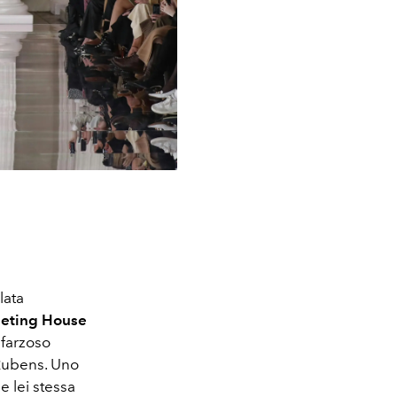
ilata
eting House
sfarzoso
l Rubens. Uno
e lei stessa