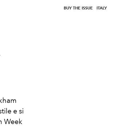
BUY THE ISSUE
ITALY
i
ckham
ile e si
on Week