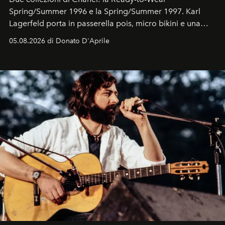
Spring/Summer 1996 e la Spring/Summer 1997. Karl
Lagerfeld porta in passerella pois, micro bikini e una
logomania pensata per la spiaggia
, con Cindy, Linda,
05.08.2026 di Donato D'Aprile
Kate, Claudia e Carla una dietro l'altra. Trent'anni dopo,
in un'industria che vive di archivi, quel guardaroba resta
uno dei documenti più contemporanei che abbiamo.