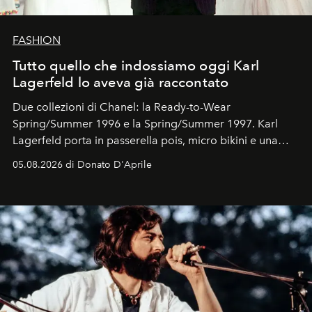
FASHION
Tutto quello che indossiamo oggi Karl
Lagerfeld lo aveva già raccontato
Due collezioni di Chanel: la Ready-to-Wear
Spring/Summer 1996 e la Spring/Summer 1997. Karl
Lagerfeld porta in passerella pois, micro bikini e una
logomania pensata per la spiaggia
, con Cindy, Linda,
05.08.2026 di Donato D'Aprile
Kate, Claudia e Carla una dietro l'altra. Trent'anni dopo,
in un'industria che vive di archivi, quel guardaroba resta
uno dei documenti più contemporanei che abbiamo.