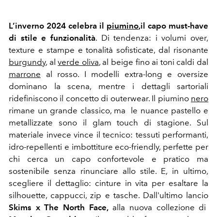
L’inverno 2024 celebra il
piumino
,il capo must-have
di stile e funzionalità
. Di tendenza: i volumi over,
texture e stampe e tonalità sofisticate, dal risonante
burgundy
, al
verde oliva
, al beige fino ai toni caldi dal
marrone
al rosso. I modelli extra-long e oversize
dominano la scena, mentre i dettagli sartoriali
ridefiniscono il concetto di outerwear. Il piumino
nero
rimane un grande classico, ma le nuance pastello e
metallizzate sono il glam touch di stagione. Sul
materiale invece vince il tecnico: tessuti performanti,
idro-repellenti e imbottiture eco-friendly, perfette per
chi cerca un capo confortevole e pratico ma
sostenibile senza rinunciare allo stile. E, in ultimo,
scegliere il dettaglio: cinture in vita per esaltare
la
silhouette, cappucci, zip e tasche. Dall'ultimo lancio
Skims x The North Face,
alla nuova collezione di