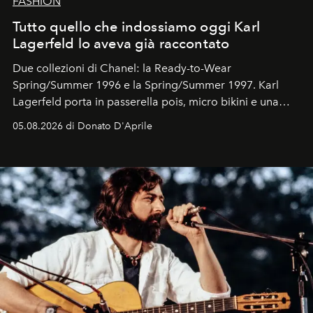
FASHION
Tutto quello che indossiamo oggi Karl
Lagerfeld lo aveva già raccontato
Due collezioni di Chanel: la Ready-to-Wear
Spring/Summer 1996 e la Spring/Summer 1997. Karl
Lagerfeld porta in passerella pois, micro bikini e una
logomania pensata per la spiaggia
, con Cindy, Linda,
05.08.2026 di Donato D'Aprile
Kate, Claudia e Carla una dietro l'altra. Trent'anni dopo,
in un'industria che vive di archivi, quel guardaroba resta
uno dei documenti più contemporanei che abbiamo.