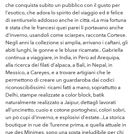
che conquista subito un pubblico con il gusto per
l'esotico, che adora lo spirito del viaggio ed è felice
di sentiurselo addosso anche in città. «La mia fortuna
è stata che le francesi quei parei li portavano anche
d'inverno, usandoli come sciarpe», racconta Cortese.
Negli anni la collezione si amplia, arrivano i caftani, gli
abiti lunghi, le gonne e le bluse ricamate.. Gabriella
continua a viaggiare, in India, in Perù ad Arequipa,
alla ricerca dei filati d'alpaca, a Bali, in Nepal, in
Messico, a Careyes, e a trovare artigiani che le
permettono di creare un guardaroba dai codici
riconoscibilissimi: ricami fatti a mano, soprattutto a
Delhi, stampe realizzate a color block, batik
naturalmente realizzato a Jaipur, dettagli lavorati
all'uncinetto, cuoio e cotone portoghesi, colori sobri,
un pò cupi d'inverno, e esplosivi d'estate...La storica
boutique in rue de Turenne prima, e quella attuale in
rue des Minimes, sono una sosta ineludibile per chi