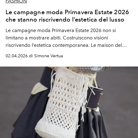
FASHION
Le campagne moda Primavera Estate 2026
che stanno riscrivendo l’estetica del lusso
Le campagne moda Primavera Estate 2026 non si
limitano a mostrare abiti. Costruiscono visioni
riscrivendo l’estetica contemporanea. Le maison del
lusso trasformano ogni scatto (e ogni video) in racconto,
02.04.2026 di Simone Vertua
ogni casting in dichiarazione di intenti, scegliendo icone
del cinema e della cultura per dare corpo a narrazioni
visive intense e riconoscibili.