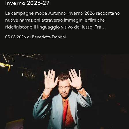
Inverno 2026-27
Le campagne moda Autunno Inverno 2026 raccontano
nuove narrazioni attraverso immagini e film che
ridefiniscono il linguaggio visivo del lusso. Tra
protagonisti del cinema, volti della cultura
05.08.2026 di Benedetta Donghi
contemporanea e storytelling d'autore, le maison
trasformano ogni campagna in uno storytelling capace
di esprimere identità, visione e desiderio.