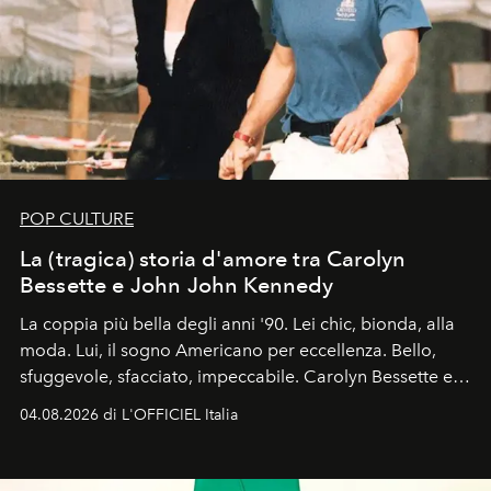
POP CULTURE
La (tragica) storia d'amore tra Carolyn
Bessette e John John Kennedy
La coppia più bella degli anni '90. Lei chic, bionda, alla
moda. Lui, il sogno Americano per eccellenza. Bello,
sfuggevole, sfacciato, impeccabile. Carolyn Bessette e
John John Kennedy sono i protagonisti della storia
04.08.2026 di L'OFFICIEL Italia
d'amore tragica che più ha segnato gli anni '90.