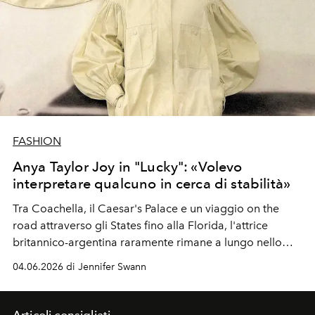
FASHION
Anya Taylor Joy in "Lucky": «Volevo
interpretare qualcuno in cerca di stabilità»
Tra Coachella, il Caesar's Palace e un viaggio on the
road attraverso gli States fino alla Florida, l'attrice
britannico-argentina raramente rimane a lungo nello
stesso posto. La vedremo prossimamente nella serie
04.06.2026 di Jennifer Swann
estiva di Apple TV "Lucky". «Ero attratta dall'idea di
interpretare qualcuno che volesse restare fermo,
mettere radici e creare qualche tipo di legame in cui non
Articoli consigliati