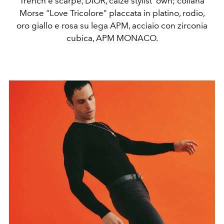
Trench e scarpe, DIOR, calze stylist' own; collana
Morse "Love Tricolore" placcata in platino, rodio,
oro giallo e rosa su lega APM, acciaio con zirconia
cubica, APM MONACO.