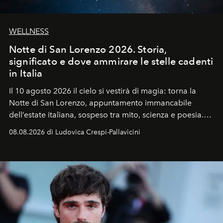
WELLNESS
Notte di San Lorenzo 2026. Storia,
significato e dove ammirare le stelle cadenti
in Italia
Il 10 agosto 2026 il cielo si vestirà di magia: torna la
Notte di San Lorenzo
, appuntamento immancabile
dell’estate italiana, sospeso tra mito, scienza e poesia.
Sarà il momento in cui gli occhi si alzano verso la volta
08.08.2026 di Ludovica Crespi-Pallavicini
celeste per seguire il passaggio delle
Perseidi
, quelle
che chiamiamo comunemente
stelle cadenti
, e affidare
all’universo i desideri più segreti