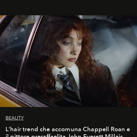
BEAUTY
L'hair trend che accomuna Chappell Roan e
il pittore preraffaelita John Everett Millais