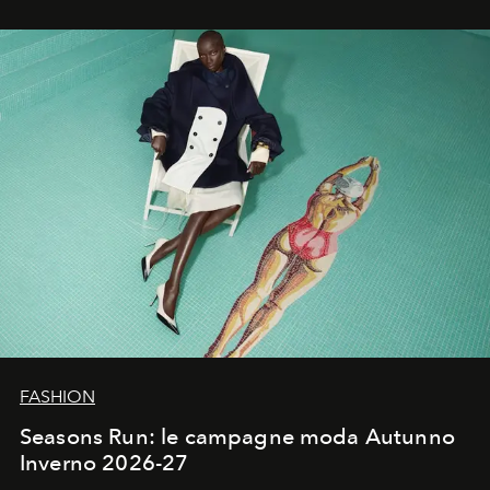
ha riscritto i canoni estetici del XX secolo, lasciando
un’impronta indelebile nella storia della moda.
FASHION
Seasons Run: le campagne moda Autunno
Inverno 2026-27