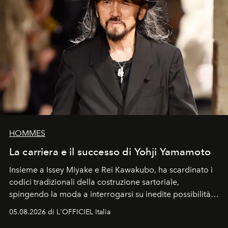
HOMMES
La carriera e il successo di Yohji Yamamoto
Insieme a Issey Miyake e Rei Kawakubo, ha scardinato i
codici tradizionali della costruzione sartoriale,
spingendo la moda a interrogarsi su inedite possibilità
formali e a ridefinire il concetto stesso di silhouette.
05.08.2026 di L'OFFICIEL Italia
Quella di Yohji Yamamoto è storia di un visionario che