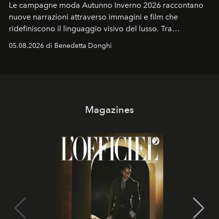
Le campagne moda Autunno Inverno 2026 raccontano
nuove narrazioni attraverso immagini e film che
ridefiniscono il linguaggio visivo del lusso. Tra
protagonisti del cinema, volti della cultura
05.08.2026 di Benedetta Donghi
contemporanea e storytelling d'autore, le maison
trasformano ogni campagna in uno storytelling capace
di esprimere identità, visione e desiderio.
Magazines