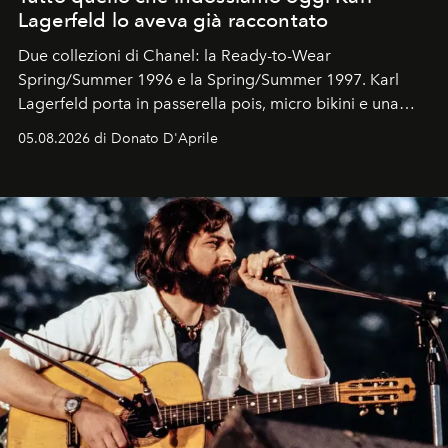
Lagerfeld lo aveva già raccontato
Due collezioni di Chanel: la Ready-to-Wear
Spring/Summer 1996 e la Spring/Summer 1997. Karl
Lagerfeld porta in passerella pois, micro bikini e una
logomania pensata per la spiaggia
, con Cindy, Linda,
05.08.2026 di Donato D'Aprile
Kate, Claudia e Carla una dietro l'altra. Trent'anni dopo,
in un'industria che vive di archivi, quel guardaroba resta
uno dei documenti più contemporanei che abbiamo.