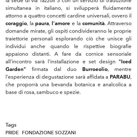
la sede di via Tazzoli 3 con un servizio di traduzione
simultanea in italiano, si svilupperà fluidamente
attorno a quattro concetti cardine universali, ovvero il
coraggio
, la
paura
,
l'amore
e la
comunità
. Attraverso
domande mirate, gli ospiti condivideranno le proprie
traiettorie personali esplorando ciò che unisce gli
individui anche quando le rispettive biografie
appaiono distanti. A fare da cornice sensoriale
all'incontro sarà l'installazione e set design
"Iced
Garden"
firmata dal duo
Burroeolio
, mentre
l'esperienza di degustazione sarà affidata a
PARABU
,
che proporrà una bevanda botanica e analcolica a
base di rosa, sambuco e spezie.
Tags
PRIDE
FONDAZIONE SOZZANI