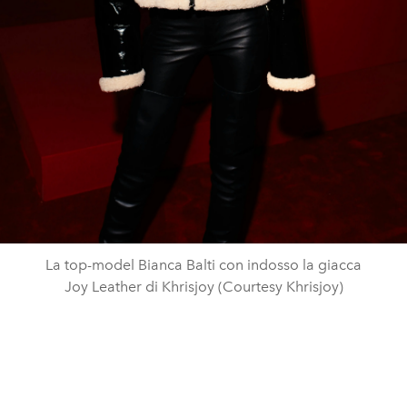
La top-model Bianca Balti con indosso la giacca
Joy Leather di Khrisjoy (Courtesy Khrisjoy)