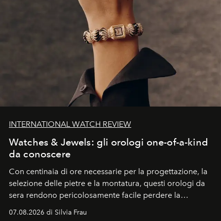
INTERNATIONAL WATCH REVIEW
Watches & Jewels: gli orologi one-of-a-kind
da conoscere
Con centinaia di ore necessarie per la progettazione, la
selezione delle pietre e la montatura, questi orologi da
sera rendono pericolosamente facile perdere la
cognizione del tempo. Ma con quadranti così
07.08.2026 di Silvia Frau
abbaglianti, chi è che guarda davvero l'ora?