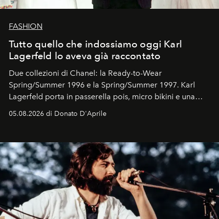
FASHION
Tutto quello che indossiamo oggi Karl
Lagerfeld lo aveva già raccontato
Due collezioni di Chanel: la Ready-to-Wear
Spring/Summer 1996 e la Spring/Summer 1997. Karl
Lagerfeld porta in passerella pois, micro bikini e una
logomania pensata per la spiaggia
, con Cindy, Linda,
05.08.2026 di Donato D'Aprile
Kate, Claudia e Carla una dietro l'altra. Trent'anni dopo,
in un'industria che vive di archivi, quel guardaroba resta
uno dei documenti più contemporanei che abbiamo.