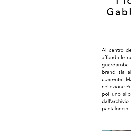
I 
Gabb
Al centro de
affonda le r
guardaroba d
brand sia al
coerente: Ma
collezione Pr
poi uno slip
dall'archivi
pantaloncini 