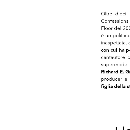
Oltre dieci 
Confessions 
Floor del 200
è un politti
inaspettata,
con cui ha p
cantautore c
supermode
Richard E. G
producer e 
figlia della