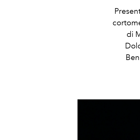
Present
cortome
di 
Dolc
Ben