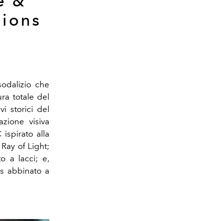
e &
sions
odalizio che
ra totale del
i storici del
azione visiva
ispirato alla
 Ray of Light;
o a lacci; e,
ss abbinato a