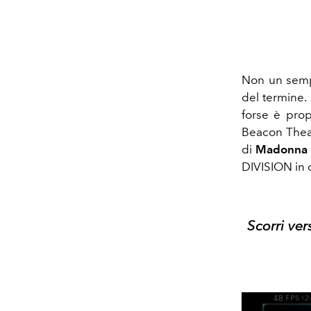
Non un semp
del termine. 
forse è prop
Beacon Theat
di
Madonna
DIVISION in 
Scorri ver