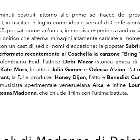
minuti costruiti attorno alle prime sei tracce del pr
II, in uscita il 3 luglio come ideale sequel di Confessio
5, pensati come un'unica, immersiva esperienza audiovisiva
co onirico che alterna immagini altamente caricate a moment
 con un cast di sedici nomi d'eccezione: la popstar
Sabri
erformato recentemente al Coachella la canzone "Bring
olombiano Feid, l'attrice
Debi Mazar
(storica amica di
l
Kate Moss
, le attrici
Julia Garner
e
Odessa A'zion
, l'at
rant,
la DJ e producer
Honey Dijon
, l'attore
Benedict Cu
musicista sperimentale venezuelana
Arca
, e infine
Lour
 stessa Madonna,
che chiude il film con l'ultima battuta.