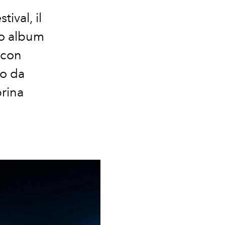
ival, il
vo album
 con
io da
rina