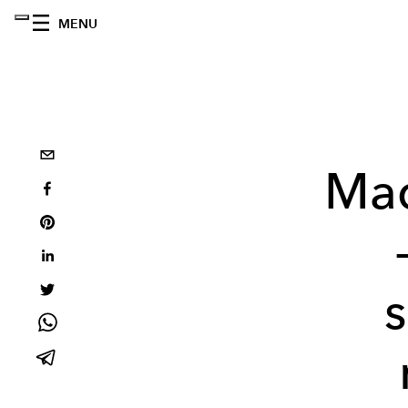
MENU
Mad
s