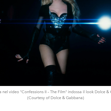
nel video "Confessions II – The Film" indossa il look Dolce 
(Courtesy of Dolce & Gabbana)