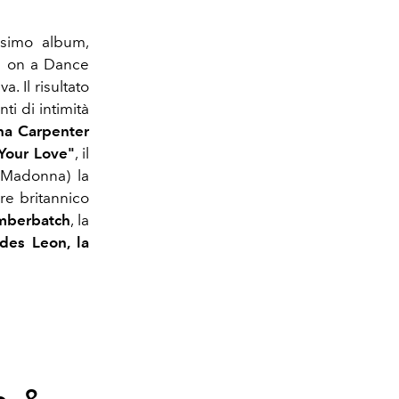
ossimo album,
ns on a Dance
. Il risultato
i di intimità
na Carpenter
 Your Love"
, il
 Madonna) la
tore britannico
mberbatch
, la
des Leon, la