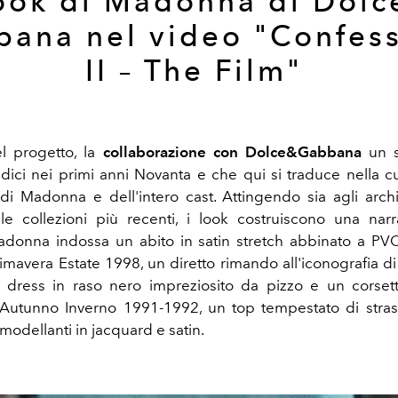
look di Madonna di Dolc
ana nel video "Confes
II – The Film"
l progetto, la
collaborazione con Dolce&Gabbana
un s
adici nei primi anni Novanta e che qui si traduce nella cu
i Madonna e dell'intero cast. Attingendo sia agli archiv
le collezioni più recenti, i look costruiscono una narr
donna indossa un abito in satin stretch abbinato a PVC 
imavera Estate 1998, un diretto rimando all'iconografia di
 dress in raso nero impreziosito da pizzo e un corsett
o Autunno Inverno 1991-1992, un top tempestato di stra
modellanti in jacquard e satin.