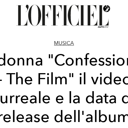
MUSICA
onna "Confession
– The Film" il vide
urreale e la data 
release dell'albu