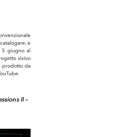
onvenzionale
 catalogare, e
l 5 giugno al
progetto visivo
e prodotto da
 YouTube.
ssions II –