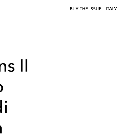
BUY THE ISSUE
ITALY
s II
o
di
m