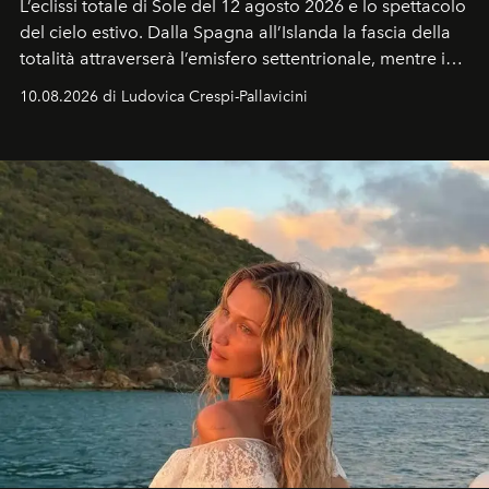
L’eclissi totale di Sole del 12 agosto 2026 e lo spettacolo
del cielo estivo.
Dalla Spagna all’Islanda la fascia della
totalità attraverserà l’emisfero settentrionale, mentre in
Italia il fenomeno sarà parziale ma particolarmente
10.08.2026 di Ludovica Crespi-Pallavicini
spettacolare al Nord. Orari, città favorite e regole per
osservare l’eclissi.