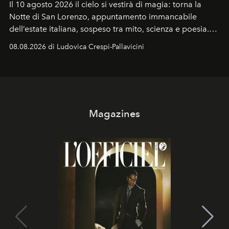
Il 10 agosto 2026 il cielo si vestirà di magia: torna la
Notte di San Lorenzo
, appuntamento immancabile
dell’estate italiana, sospeso tra mito, scienza e poesia.
Sarà il momento in cui gli occhi si alzano verso la volta
08.08.2026 di Ludovica Crespi-Pallavicini
celeste per seguire il passaggio delle
Perseidi
, quelle
che chiamiamo comunemente
stelle cadenti
, e affidare
all’universo i desideri più segreti
Magazines