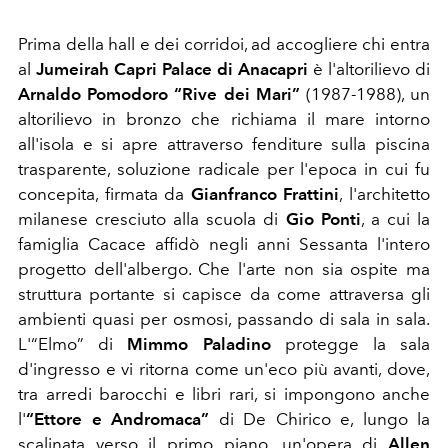
Prima della hall e dei corridoi, ad accogliere chi entra
al
Jumeirah Capri Palace di Anacapri
è l'altorilievo di
Arnaldo Pomodoro “Rive dei Mari”
(1987-1988), un
altorilievo in bronzo che richiama il mare intorno
all'isola e si apre attraverso fenditure sulla piscina
trasparente, soluzione radicale per l'epoca in cui fu
concepita, firmata da
Gianfranco Frattini
, l'architetto
milanese cresciuto alla scuola di
Gio Ponti
, a cui la
famiglia Cacace affidò negli anni Sessanta l'intero
progetto dell'albergo. Che l'arte non sia ospite ma
struttura portante si capisce da come attraversa gli
ambienti quasi per osmosi, passando di sala in sala.
L'“Elmo” di
Mimmo Paladino
protegge la sala
d'ingresso e vi ritorna come un'eco più avanti, dove,
tra arredi barocchi e libri rari, si impongono anche
l'
“Ettore e Andromaca”
di De Chirico e, lungo la
scalinata verso il primo piano, un'opera di
Allen