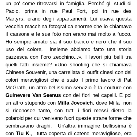
un po' come ritrovarsi in famiglia. Perché gli
studi di
Paolo, prima in rue Paul Fort, poi in rue des
Martyrs,
erano degli appartamenti. Lui usava questa
vecchia macchina fotografica enorme che io chiamavo
il cassone e le sue foto non erano mai molto a fuoco.
Ho sempre amato sia il suo bianco e nero che il suo
uso del colore, insieme abbiamo
fatto una storia
pazzesca con l’oro zecchino...».
I lavori più belli tra
quelli fatti insieme? «Uno shooting che si chiamava
Chinese Souvenir, una carrellata di outfit cinesi con dei
colori meravigliosi che è stato il primo lavoro di Pat
McGrath, un altro bellissimo servizio è la couture con
Guinevere Van Seenus
con dei fiori nei capelli. E poi
un altro stupendo con
Milla Jovovich
, dove Milla non
si riconosce tanto, con tutti i fiori messi dietro la
polaroid per cui venivano fuori queste strane forme che
sembravano draghi. Un'altra immagine bellissima è
con
Tiu K
., tutta coperta di catene meravigliose, era