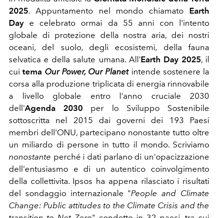
2025
. Appuntamento nel mondo chiamato
Earth
Day
e celebrato ormai da 55 anni con l'intento
globale di
protezione della nostra aria, dei nostri
oceani, del suolo, degli ecosistemi, della fauna
selvatica e della salute umana.
All'
Earth Day 2025
, il
cui
tema
Our Power, Our Planet
intende sostenere la
corsa alla produzione triplicata di energia rinnovabile
a livello globale entro l'anno cruciale 2030
dell'
Agenda 2030
per lo Sviluppo Sostenibile
sottoscritta nel 2015 dai governi dei 193 Paesi
membri dell'ONU, partecipano nonostante tutto oltre
un miliardo di persone in tutto il mondo. Scriviamo
nonostante
perché i dati parlano di un'opacizzazione
dell'entusiasmo e di un autentico coinvolgimento
della collettivita. Ipsos ha appena rilasciato i risultati
del sondaggio internazionale "
People and Climate
Change: Public attitudes to the Climate Crisis and the
transition to Net Zero
" condotto in 32 paesi, tra cui