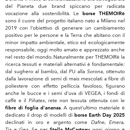
del Pianeta due brand spiccano per radicata
vocazione alla sostenibilità. Le
borse THEMOIRè
sono il cuore del progetto italiano nato a Milano nel
2019 con l'obiettivo di generare un cambiamento
positivo per le persone e la Terra che abitano con il
minor impatto ambientale, etico ed ecologicamente
responsabile,
oggi molto amato e apprezzato anche
nel resto del mondo. Naturalmente per THEMOIRè
la
ricerca tessuti e materiali alternativi è fondamentale:
dal sughero al bambù, dal PU alla
Sorona
, ottenuto
dalla lavorazione di semi di mais mescolati a fibre di
poliestere con effetto pelliccia favoloso, figurano
anche le bucce e i semi d'uva di VEGEA, i fondi di
caffè e il
Piñatex
, rete non tessuta ottenuta con le
fibre di foglia d'ananas
. A quest'ultimo materiale è
dedicato il drop di modelli di
borse Earth Day 2025
declinati in oro e argento come
Dafne, Emera,
Tia e Gea
. Se p
er
Stella McCartney
ogni giorno è