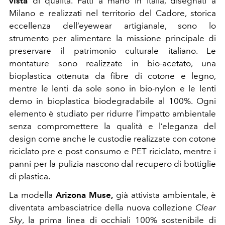
vista
di qualità. Fatti a mano in Italia, disegnati a
Milano e realizzati nel territorio del Cadore, storica
eccellenza dell’
eyewear
artigianale, sono lo
strumento per alimentare la missione principale di
preservare il patrimonio culturale italiano.
Le
montature sono realizzate in bio-acetato, una
bioplastica ottenuta da fibre di cotone e legno,
mentre le lenti da sole sono in bio-nylon e le lenti
demo in bioplastica biodegradabile al 100%. Ogni
elemento è studiato per ridurre l’impatto ambientale
senza compromettere la qualità e l’eleganza del
design come anche
le custodie realizzate con cotone
riciclato pre e post consumo e PET riciclato, mentre i
panni per la pulizia nascono dal recupero di bottiglie
di plastica.
La modella
Arizona
Muse,
già attivista ambientale,
è
diventata ambasciatrice della nuova collezione
Clear
Sky
, la prima linea di occhiali 100% sostenibile di