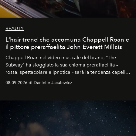
BEAUTY
L'hair trend che accomuna Chappell Roan e
il pittore preraffaelita John Everett Millais
Chappell Roan nel video musicale del brano, "The
Subway" ha sfoggiato la sua chioma preraffaellita –
rossa, spettacolare e ipnotica – sarà la tendenza capelli
dell'autunno?
08.09.2026 di Danielle Jaculewicz