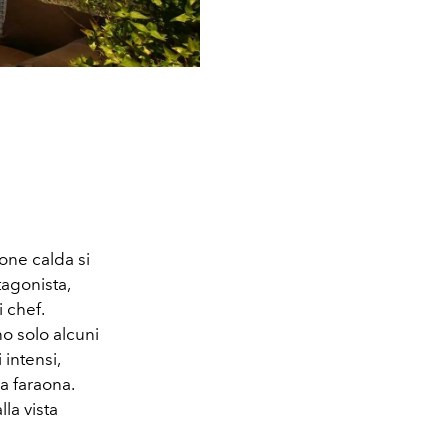
ione calda si
tagonista,
 chef.
no solo alcuni
 intensi,
a faraona.
lla vista