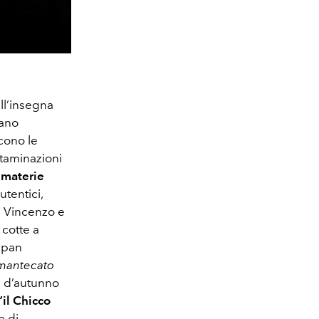
ll’insegna
iano
cono le
taminazioni
e
materie
utentici,
i Vincenzo e
 cotte a
, pan
 mantecato
re d’autunno
“il Chicco
a di