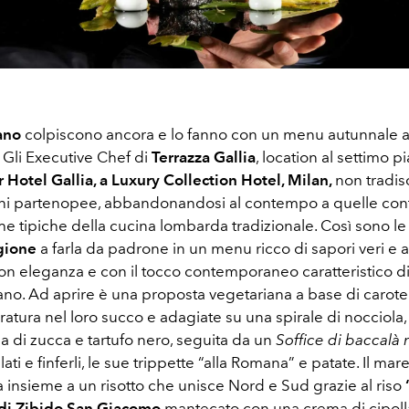
ano
colpiscono ancora e lo fanno con un menu autunnale a
à. Gli Executive Chef di
Terrazza Gallia
, location al settimo p
r Hotel Gallia, a Luxury Collection Hotel, Milan,
non tradis
ini partenopee, abbandonandosi al contempo a quelle con
e tipiche della cucina lombarda tradizionale. Così sono l
agione
a farla da padrone in un menu ricco di sapori veri e a
on eleganza e con il tocco contemporaneo caratteristico d
no. Ad aprire è una proposta vegetariana a base di carote
atura nel loro succo e adagiate su una spirale di nocciola
sa di zucca e tartufo nero, seguita da un
Soffice di baccalà
lati e finferli, le sue trippette “alla Romana” e patate. Il ma
la insieme a un risotto che unisce Nord e Sud grazie al riso
 di Zibido San Giacomo
mantecato con una crema di cipoll