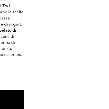
 Tra i
rne la scelta
 bassa
e di yogurt,
Gelato di
canti di
forma di
 tonka,
ca casertana.