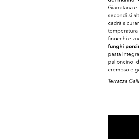
Giarratana e 
secondi si al
cadrà sicura
temperatura p
finocchi e zu
funghi porci
pasta integr
palloncino -d
cremoso e ge
Terrazza Gall