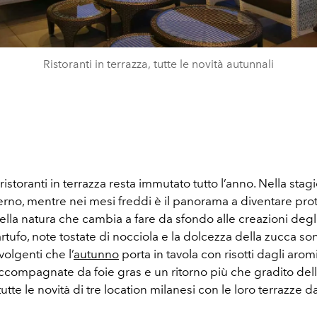
Ristoranti in terrazza, tutte le novità autunnali
 ristoranti in terrazza resta immutato tutto l’anno. Nella stag
erno, mentre nei mesi freddi è il panorama a diventare pro
della natura che cambia a fare da sfondo alle creazioni degli
rtufo, note tostate di nocciola e la dolcezza della zucca so
volgenti che l’
autunno
porta in tavola con risotti dagli aromi
ccompagnate da foie gras e un ritorno più che gradito dell
tte le novità di tre location milanesi con le loro terrazze da