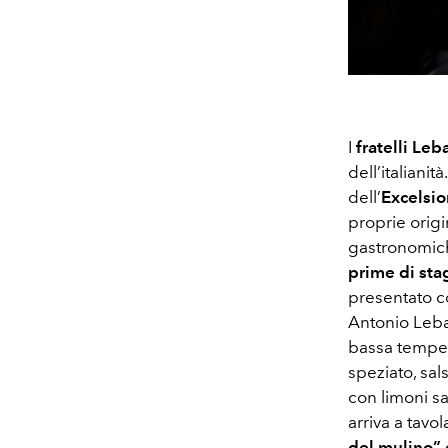
I
fratelli Leb
dell’italianit
dell’
Excelsio
proprie orig
gastronomich
prime di st
presentato c
Antonio Leba
bassa temper
speziato, sal
con limoni sa
arriva a tavo
del mulino”