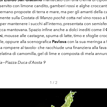
servito con limone candito, gamberi rossi e alghe croccanti.
ternano proposte di terra e mare, ma per gli amanti della ca
mente sulla
Costata di Manzo
pochè
cotta nel vino rosso a
er mantenere i succhi all’interno, presentata con semisfer
cca mantovana. Spazio infine anche a dolci inediti come il
ni
, mousse alle castagne, spuma di latte, timo e sfoglie croc
ale, oppure alla scenografica
Pavlova
con la sua meringa a 
a rompere al tavolo- che racchiude una finanziera alla fava
latina di camomilla, gel di lime e composta di mela annur
ia — Piazza Duca d’Aosta 9
1
/
2