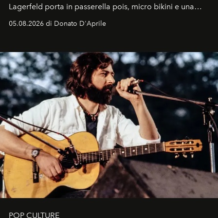
Lagerfeld porta in passerella pois, micro bikini e una
logomania pensata per la spiaggia
, con Cindy, Linda,
05.08.2026 di Donato D'Aprile
Kate, Claudia e Carla una dietro l'altra. Trent'anni dopo,
in un'industria che vive di archivi, quel guardaroba resta
uno dei documenti più contemporanei che abbiamo.
POP CULTURE