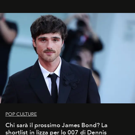
che chiamiamo comunemente
stelle cadenti
, e affidare
all’universo i desideri più segreti
POP CULTURE
Chi sarà il prossimo James Bond? La
shortlist in lizza per lo 007 di Dennis