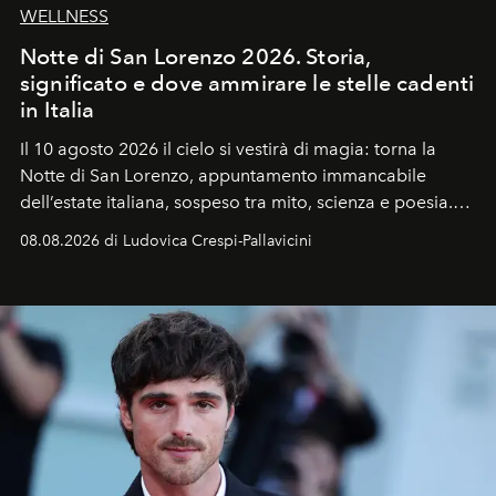
WELLNESS
Notte di San Lorenzo 2026. Storia,
significato e dove ammirare le stelle cadenti
in Italia
Il 10 agosto 2026 il cielo si vestirà di magia: torna la
Notte di San Lorenzo
, appuntamento immancabile
dell’estate italiana, sospeso tra mito, scienza e poesia.
Sarà il momento in cui gli occhi si alzano verso la volta
08.08.2026 di Ludovica Crespi-Pallavicini
celeste per seguire il passaggio delle
Perseidi
, quelle
che chiamiamo comunemente
stelle cadenti
, e affidare
all’universo i desideri più segreti