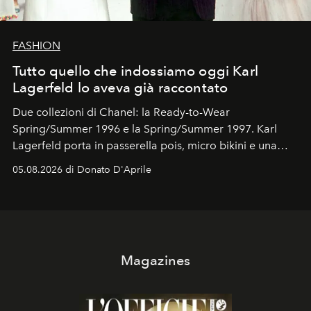
FASHION
Tutto quello che indossiamo oggi Karl
Lagerfeld lo aveva già raccontato
Due collezioni di Chanel: la Ready-to-Wear
Spring/Summer 1996 e la Spring/Summer 1997. Karl
Lagerfeld porta in passerella pois, micro bikini e una
logomania pensata per la spiaggia
, con Cindy, Linda,
05.08.2026 di Donato D'Aprile
Kate, Claudia e Carla una dietro l'altra. Trent'anni dopo,
in un'industria che vive di archivi, quel guardaroba resta
uno dei documenti più contemporanei che abbiamo.
Magazines