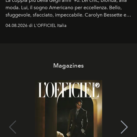
La coppia più bella degli anni '90. Lei chic, bionda, alla
moda. Lui, il sogno Americano per eccellenza. Bello,
sfuggevole, sfacciato, impeccabile. Carolyn Bessette e
John John Kennedy sono i protagonisti della storia
04.08.2026 di L'OFFICIEL Italia
d'amore tragica che più ha segnato gli anni '90.
Magazines