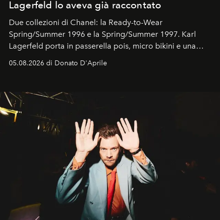
Lagerfeld lo aveva già raccontato
Due collezioni di Chanel: la Ready-to-Wear
Spring/Summer 1996 e la Spring/Summer 1997. Karl
Lagerfeld porta in passerella pois, micro bikini e una
logomania pensata per la spiaggia
, con Cindy, Linda,
05.08.2026 di Donato D'Aprile
Kate, Claudia e Carla una dietro l'altra. Trent'anni dopo,
in un'industria che vive di archivi, quel guardaroba resta
uno dei documenti più contemporanei che abbiamo.