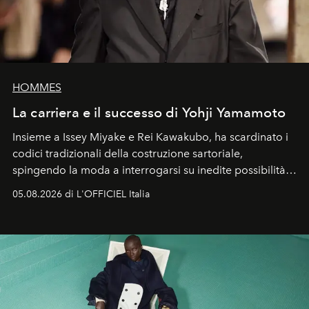
HOMMES
La carriera e il successo di Yohji Yamamoto
Insieme a Issey Miyake e Rei Kawakubo, ha scardinato i
codici tradizionali della costruzione sartoriale,
spingendo la moda a interrogarsi su inedite possibilità
formali e a ridefinire il concetto stesso di silhouette.
05.08.2026 di L'OFFICIEL Italia
Quella di Yohji Yamamoto è storia di un visionario che
ha riscritto i canoni estetici del XX secolo, lasciando
un’impronta indelebile nella storia della moda.