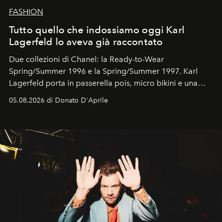
FASHION
Tutto quello che indossiamo oggi Karl
Lagerfeld lo aveva già raccontato
Due collezioni di Chanel: la Ready-to-Wear
Spring/Summer 1996 e la Spring/Summer 1997. Karl
Lagerfeld porta in passerella pois, micro bikini e una
logomania pensata per la spiaggia
, con Cindy, Linda,
05.08.2026 di Donato D'Aprile
Kate, Claudia e Carla una dietro l'altra. Trent'anni dopo,
in un'industria che vive di archivi, quel guardaroba resta
uno dei documenti più contemporanei che abbiamo.