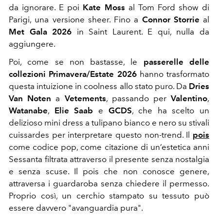
da ignorare. E poi
Kate Moss
al Tom Ford show di
Parigi, una versione sheer. Fino a
Connor Storrie
al
Met Gala 2026
in Saint Laurent. E qui, nulla da
aggiungere.
Poi, come se non bastasse, le
passerelle delle
collezioni Primavera/Estate 2026
hanno trasformato
questa intuizione in coolness allo stato puro. Da
Dries
Van Noten
a
Vetements
, passando per
Valentino
,
Watanabe
,
Elie Saab
e
GCDS
, che ha scelto un
delizioso mini dress a tulipano bianco e nero su stivali
cuissardes per interpretare questo non-trend. Il
pois
come codice pop, come citazione di un’estetica anni
Sessanta filtrata attraverso il presente senza nostalgia
e senza scuse. Il pois che non conosce genere,
attraversa i guardaroba senza chiedere il permesso.
Proprio così, un cerchio stampato su tessuto può
essere davvero "avanguardia pura".