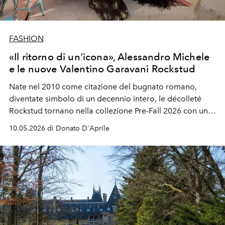
FASHION
«Il ritorno di un'icona», Alessandro Michele
e le nuove Valentino Garavani Rockstud
Nate nel 2010 come citazione del bugnato romano,
diventate simbolo di un decennio intero, le décolleté
Rockstud tornano nella collezione Pre-Fall 2026 con una
silhouette molto più tagliente e una campagna che
10.05.2026 di Donato D'Aprile
rende protagonista, ancora una volta, Roma. Alessandro
Michele le ha reinterpretate senza toccarle, che è l’unico
modo per farlo davvero.